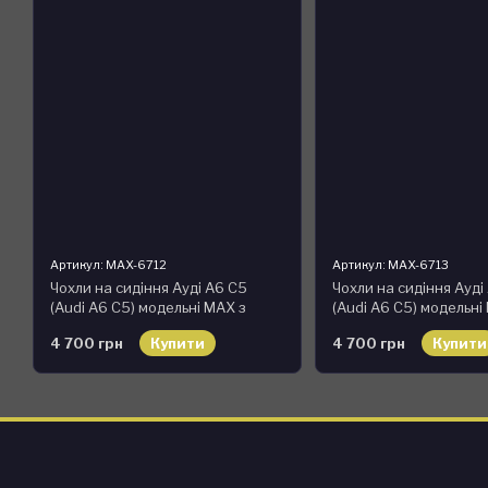
Артикул: MAX-6712
Артикул: MAX-6713
Чохли на сидіння Ауді А6 С5
Чохли на сидіння Ауді
(Audi A6 C5) модельні MAX з
(Audi A6 C5) модельні
екошкіри Чорно-червоний
екошкіри Чорно-синій
4 700 грн
Купити
4 700 грн
Купити