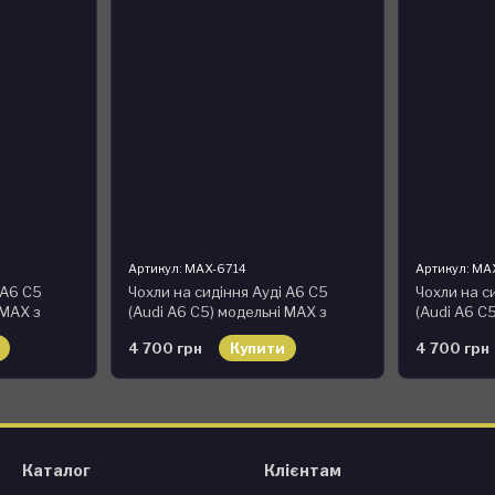
Артикул: MAX-6714
Артикул: MA
 А6 С5
Чохли на сидіння Ауді А6 С5
Чохли на с
 MAX з
(Audi A6 C5) модельні MAX з
(Audi A6 C
екошкіри Чорно-жовтий
екошкіри 
4 700 грн
Купити
4 700 грн
Каталог
Клієнтам