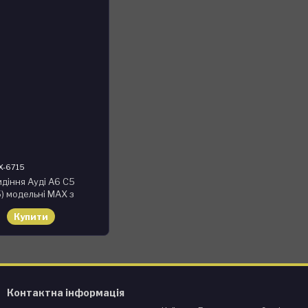
X-6715
идіння Ауді А6 С5
5) модельні MAX з
Чорно-зелений
Купити
Контактна інформація