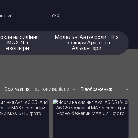
Укр
агазин
охли на сидіння
Модельні Авточохли Elit з
MAX-N з
екошкіри Арігон та
екошкіри
Алькантари
Сортування:
за популярністю
Відображення: