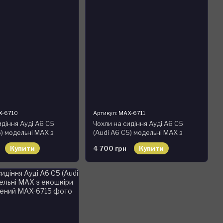
X-6710
Артикул: MAX-6711
идіння Ауді А6 С5
Чохли на сидіння Ауді А6 С5
5) модельні MAX з
(Audi A6 C5) модельні MAX з
орно-білий
екошкіри Чорно-бежевий
Купити
4 700 грн
Купити