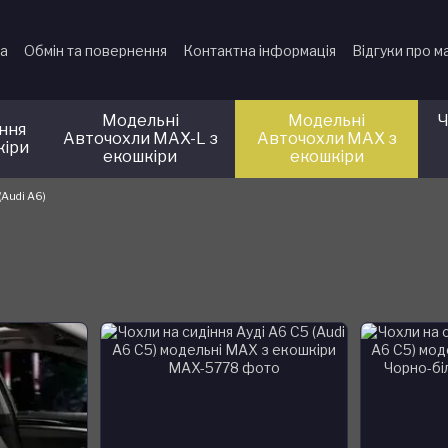
ка
Обмін та повернення
Контактна інформація
Відгуки про м
Модельні
Модельні
Ч
іння
Авточохли MAX-L з
Авточохли MAX з
кіри
екошкіри
екошкіри
(Audi A6)