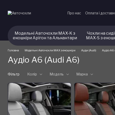
Перейти до основного контенту
Про нас
Оплата і достав
Модельні Авточохли MAX-K з
Чохли на сид
екошкіри Арігон та Алькантари
MAX-S з екош
Головна
Модельні Авточохли MAX з екошкіри
Ауди (Audi)
Аудіо А6 
Аудіо А6 (Audi A6)
Фільтр
Колір
Модель
Марка