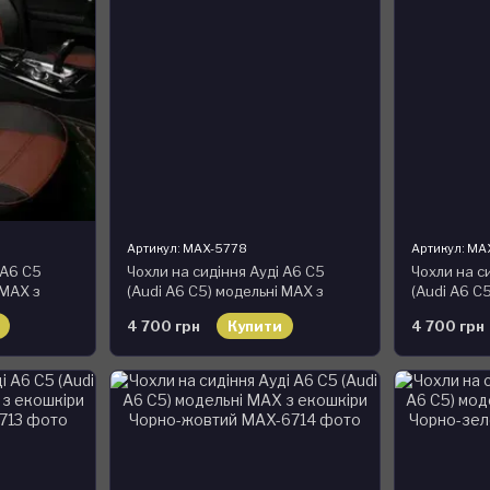
Артикул: MAX-5778
Артикул: MA
 А6 С5
Чохли на сидіння Ауді А6 С5
Чохли на с
 MAX з
(Audi A6 C5) модельні MAX з
(Audi A6 C
чневий
екошкіри
екошкіри Ч
4 700 грн
Купити
4 700 грн