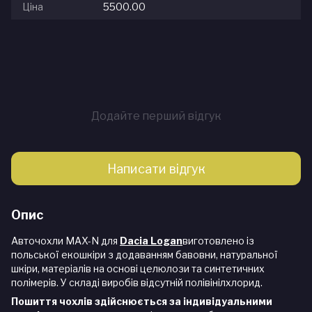
Ціна
5500.00
Додайте перший відгук
Написати відгук
Опис
Авточохли MAX-N для
Dacia Logan
виготовлено із
польської екошкіри з додаванням бавовни, натуральної
шкіри, матеріалів на основі целюлози та синтетичних
полімерів. У складі виробів відсутній полівінілхлорид.
Пошиття чохлів здійснюється за індивідуальними