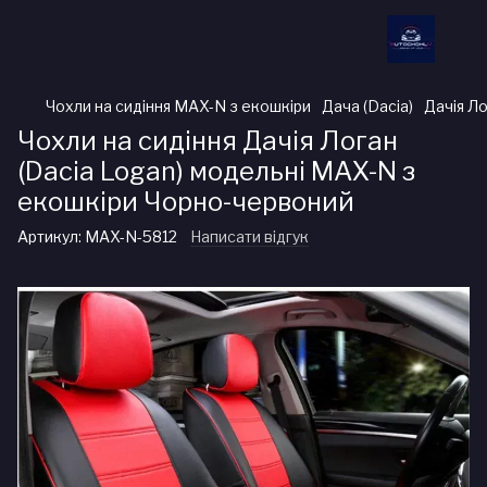
Чохли на сидіння MAX-N з екошкіри
Дача (Dacia)
Дачія Ло
Чохли на сидіння Дачія Логан
(Dacia Logan) модельні MAX-N з
екошкіри Чорно-червоний
Артикул:
MAX-N-5812
Написати відгук