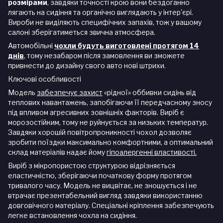
розмірами
, завдяки точності крою вони бездоганно
лягають на сидіння та органічно виглядають у інтер'єрі.
Вироби не виділяють специфічних запахів, тож у вашому
салоні зберігатиметься звична атмосфера.
Автомобільні
чохли будуть виготовлені протягом 14
днів
, тому незабаром після замовлення ви зможете
привнести до дизайну свого авто нові штрихи.
Ключові особливості
Модель
забезпечує захист
«рідної» оббивки сидінь від
теплових навантажень, запобігаючи її передчасному зносу
під впливом агресивних зовнішніх факторів. Виріб є
морозостійким, тому не руйнується за низьких температур.
Завдяки хорошій повітропроникності чохол дозволяє
зробити поїздки максимально комфортними, а оптимальний
склад матеріалів надає йому
гіпоалергенні властивості.
Виріб з мікропористою структурою відрізняється
еластичністю, зберігаючи початкову форму протягом
тривалого часу. Модель не вицвітає, не зношується і не
втрачає презентабельний вигляд завдяки використанню
довговічного матеріалу. Спеціальні кріплення забезпечують
легке встановлення чохла на сидіння.