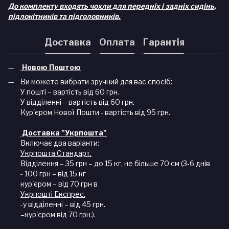
До комплекту входять чохли для передніх і задніх сидінь,
підлокітників та підголовників.
Доставка
Оплата
Гарантія
Новою Поштою
Ви можете вибрати зручний для вас спосіб:
У пошті – вартість від 60 грн.
У відділенні – вартість від 60 грн.
Кур'єром Нової Пошти - вартість від 95 грн.
Доставка "Укрпошта"
Включає два варіанти:
Укрпошта Стандарт.
Відділення – 35 грн – до 15 кг, не більше 70 см (3-6 днів
- 100 грн – від 15 кг
кур'єром – від 70 грн в
Укрпошті Експрес.
-у відділенні – від 45 грн.
–кур'єром від 70 грн.).