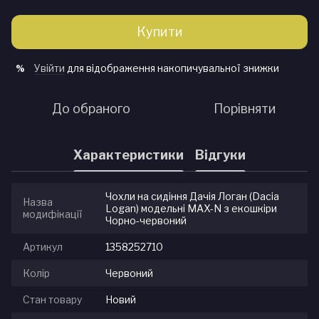
Купити
Увійти
для відображення накопичувальної знижки
%
До обраного
Порівняти
Характеристики
Відгуки
Чохли на сидіння Дачія Логан (Dacia
Назва
Logan) модельні MAX-N з екошкіри
модифікації
Чорно-червоний
Артикул
1358252710
Колір
Червоний
Стан товару
Новий