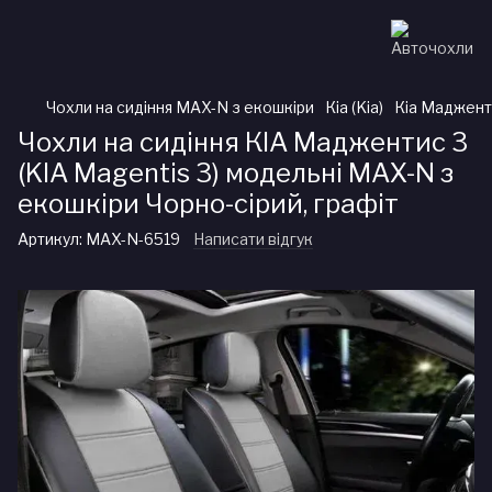
Чохли на сидіння MAX-N з екошкіри
Кіа (Kia)
Кіа Мадженти
Чохли на сидіння КІА Маджентис 3
(KIA Magentis 3) модельні MAX-N з
екошкіри Чорно-сірий, графіт
Артикул:
MAX-N-6519
Написати відгук