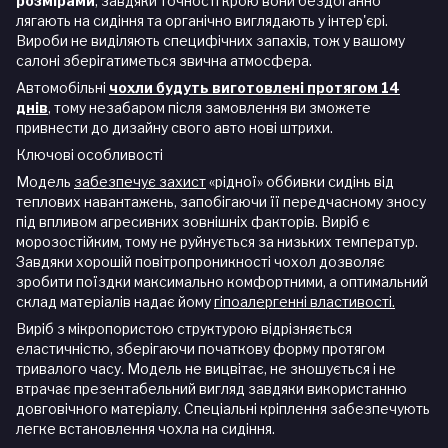
розмірами
, завдяки точності крою вони бездоганно
лягають на сидіння та органічно виглядають у інтер'єрі.
Вироби не виділяють специфічних запахів, тож у вашому
салоні зберігатиметься звична атмосфера.
Автомобільні
чохли будуть виготовлені протягом 14
днів
, тому незабаром після замовлення ви зможете
привнести до дизайну свого авто нові штрихи.
Ключові особливості
Модель
забезпечує захист
«рідної» оббивки сидінь від
теплових навантажень, запобігаючи її передчасному зносу
під впливом агресивних зовнішніх факторів. Виріб є
морозостійким, тому не руйнується за низьких температур.
Завдяки хорошій повітропроникності чохол дозволяє
зробити поїздки максимально комфортними, а оптимальний
склад матеріалів надає йому
гіпоалергенні властивості.
Виріб з мікропористою структурою відрізняється
еластичністю, зберігаючи початкову форму протягом
тривалого часу. Модель не вицвітає, не зношується і не
втрачає презентабельний вигляд завдяки використанню
довговічного матеріалу. Спеціальні кріплення забезпечують
легке встановлення чохла на сидіння.