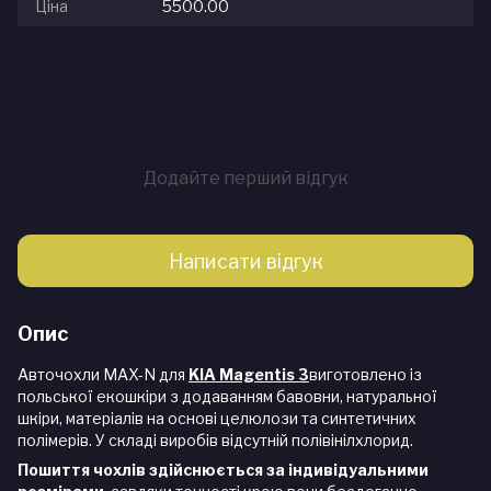
Ціна
5500.00
Додайте перший відгук
Написати відгук
Опис
Авточохли MAX-N для
KIA Magentis 3
виготовлено із
польської екошкіри з додаванням бавовни, натуральної
шкіри, матеріалів на основі целюлози та синтетичних
полімерів. У складі виробів відсутній полівінілхлорид.
Пошиття чохлів здійснюється за індивідуальними