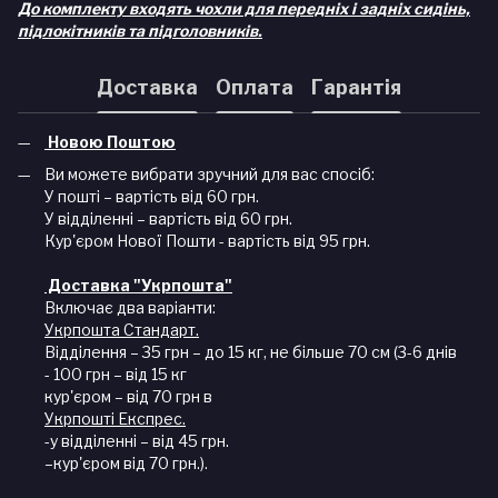
До комплекту входять чохли для передніх і задніх сидінь,
підлокітників та підголовників.
Доставка
Оплата
Гарантія
Новою Поштою
Ви можете вибрати зручний для вас спосіб:
У пошті – вартість від 60 грн.
У відділенні – вартість від 60 грн.
Кур'єром Нової Пошти - вартість від 95 грн.
Доставка "Укрпошта"
Включає два варіанти:
Укрпошта Стандарт.
Відділення – 35 грн – до 15 кг, не більше 70 см (3-6 днів
- 100 грн – від 15 кг
кур'єром – від 70 грн в
Укрпошті Експрес.
-у відділенні – від 45 грн.
–кур'єром від 70 грн.).