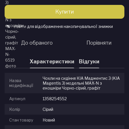
Купити
Увійти
для відображення накопичувальної знижки
%
До обраного
Порівняти
Характеристики
Відгуки
Чохли на сидіння КІА Маджентис 3 (KIA
Назва
Magentis 3) модельні MAX-N з
модифікації
екошкіри Чорно-сірий, графіт
Артикул
1358254552
Колір
Сірий
Стан товару
Новий