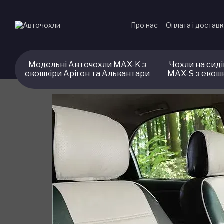
Перейти до основного контенту
Про нас
Оплата і достав
Модельні Авточохли MAX-K з
Чохли на сид
екошкіри Арігон та Алькантари
MAX-S з екош