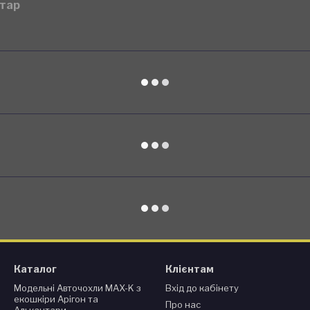
нтар
Каталог
Клієнтам
Модельні Авточохли MAX-K з
Вхід до кабінету
екошкіри Арігон та
Про нас