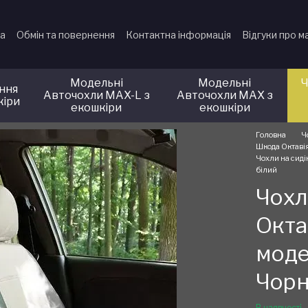
ка
Обмін та повернення
Контактна інформація
Відгуки про м
Модельні
Модельні
Ч
іння
Авточохли MAX-L з
Авточохли MAX з
кіри
екошкіри
екошкіри
Головна
Ч
Шкода Октавія
Чохли на сиді
білий
Чохл
Окта
моде
Чорн
В наявності