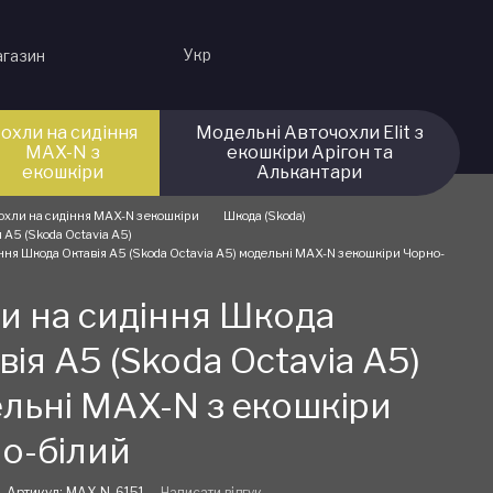
Укр
агазин
охли на сидіння
Модельні Авточохли Elit з
MAX-N з
екошкіри Арігон та
екошкіри
Алькантари
охли на сидіння MAX-N з екошкіри
Шкода (Skoda)
 А5 (Skoda Octavia A5)
ння Шкода Октавія А5 (Skoda Octavia A5) модельні MAX-N з екошкіри Чорно-
и на сидіння Шкода
вія А5 (Skoda Octavia A5)
льні MAX-N з екошкіри
о-білий
Артикул: MAX-N-6151
Написати відгук