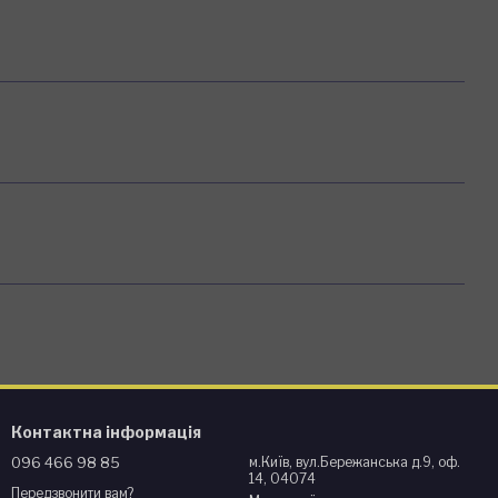
Контактна інформація
096 466 98 85
м.Київ, вул.Бережанська д.9, оф.
14, 04074
Передзвонити вам?