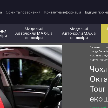
ка
Обмін та повернення
Контактна інформація
Відгуки про м
Модельні
Модельні
Ч
іння
Авточохли MAX-L з
Авточохли MAX з
кіри
екошкіри
екошкіри
Головна
Ч
Шкода Октавія
Чохли на сиді
Чорно-черво
Чохл
Окта
Tour
екош
В наявності