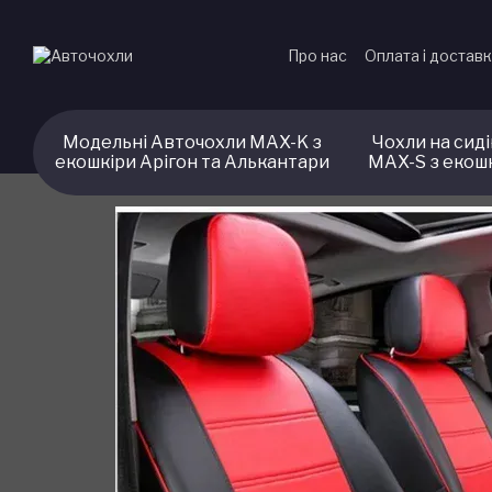
Перейти до основного контенту
Про нас
Оплата і достав
Модельні Авточохли MAX-K з
Чохли на сид
екошкіри Арігон та Алькантари
MAX-S з екош