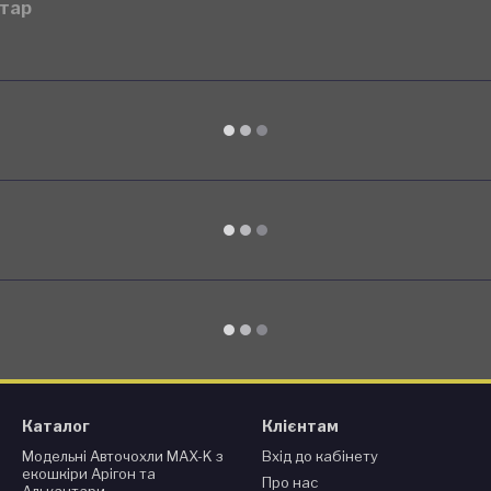
нтар
Каталог
Клієнтам
Модельні Авточохли MAX-K з
Вхід до кабінету
екошкіри Арігон та
Про нас