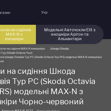
Укр
агазин
охли на сидіння
Модельні Авточохли Elit з
MAX-N з
екошкіри Арігон та
екошкіри
Алькантари
охли на сидіння MAX-N з екошкіри
Шкода (Skoda)
 Тур (Skoda Octavia Tour)
ння Шкода Октавія Тур РС (Skoda Octavia Tour RS) модельні MAX-N з екошкіри
ний
и на сидіння Шкода
вія Тур РС (Skoda Octavia
 RS) модельні MAX-N з
кіри Чорно-червоний
Артикул: MAX-N-6137
Написати відгук