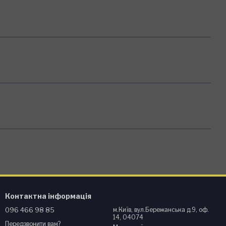
Контактна інформація
096 466 98 85
м.Київ, вул.Бережанська д.9, оф.
14, 04074
Передзвонити вам?