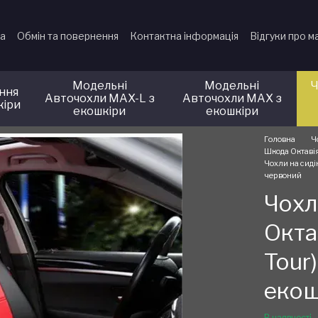
ка
Обмін та повернення
Контактна інформація
Відгуки про м
Модельні
Модельні
Ч
іння
Авточохли MAX-L з
Авточохли MAX з
кіри
екошкіри
екошкіри
Головна
Ч
Шкода Октавія
Чохли на сиді
червоний
Чохл
Окта
Tour
екош
В наявності