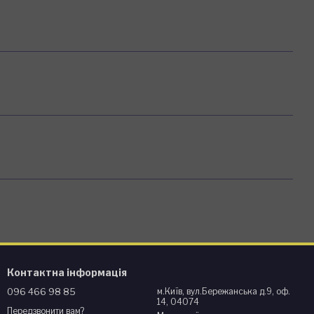
Контактна інформація
096 466 98 85
м.Київ, вул.Бережанська д.9, оф.
14, 04074
Передзвонити вам?