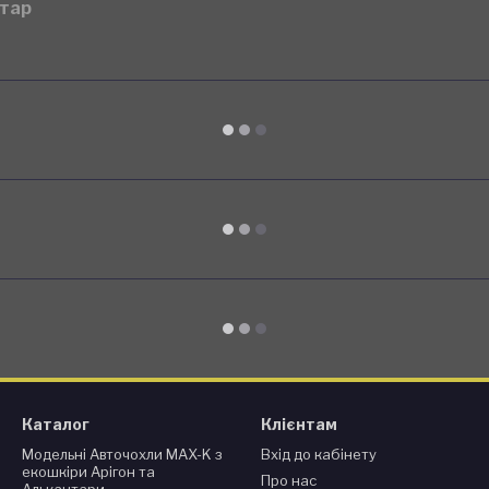
нтар
Каталог
Клієнтам
Модельні Авточохли MAX-K з
Вхід до кабінету
екошкіри Арігон та
Про нас