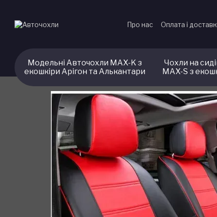
Перейти до основного контенту
Про нас
Оплата і достав
Модельні Авточохли MAX-K з
Чохли на сид
екошкіри Арігон та Алькантари
MAX-S з екош