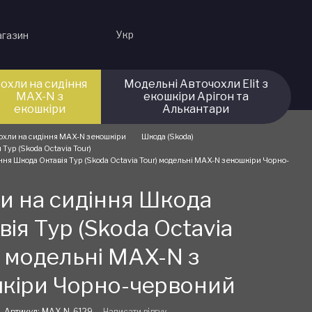
Укр
агазин
охли на сидіння
Модельні Авточохли Elit з
MAX-N з
екошкіри Арігон та
екошкіри
Алькантари
охли на сидіння MAX-N з екошкіри
Шкода (Skoda)
 Тур (Skoda Octavia Tour)
ння Шкода Октавія Тур (Skoda Octavia Tour) модельні MAX-N з екошкіри Чорно-
и на сидіння Шкода
вія Тур (Skoda Octavia
) модельні MAX-N з
кіри Чорно-червоний
Артикул: MAX-N-6129
Написати відгук