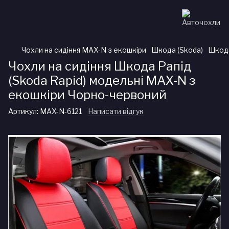
Чохли на сидіння MAX-N з екошкіри
Шкода (Skoda)
Шкода
Чохли на сидіння Шкода Рапід
(Skoda Rapid) модельні MAX-N з
екошкіри Чорно-червоний
Артикул:
MAX-N-6121
Написати відгук