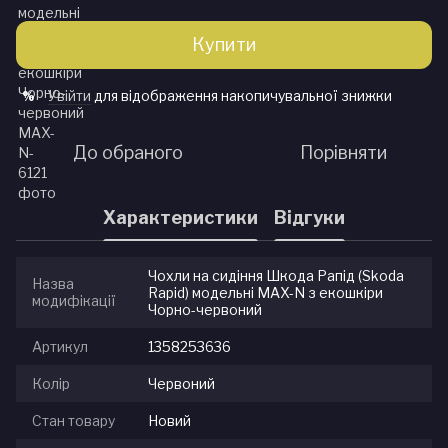
Купити
Увійти
для відображення накопичувальної знижки
%
До обраного
Порівняти
Характеристики
Відгуки
Чохли на сидіння Шкода Рапід (Skoda
Назва
Rapid) модельні MAX-N з екошкіри
модифікації
Чорно-червоний
Артикул
1358253636
Колір
Червоний
Стан товару
Новий