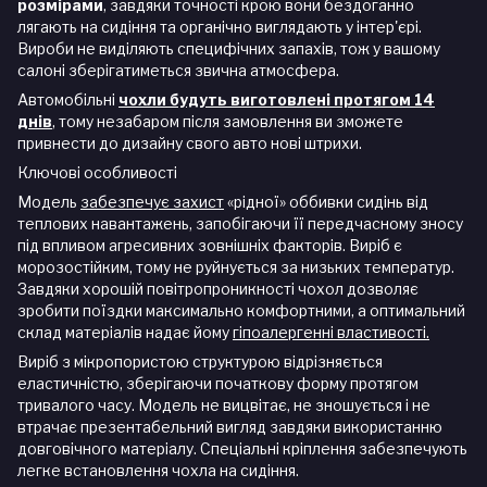
розмірами
, завдяки точності крою вони бездоганно
лягають на сидіння та органічно виглядають у інтер'єрі.
Вироби не виділяють специфічних запахів, тож у вашому
салоні зберігатиметься звична атмосфера.
Автомобільні
чохли будуть виготовлені протягом 14
днів
, тому незабаром після замовлення ви зможете
привнести до дизайну свого авто нові штрихи.
Ключові особливості
Модель
забезпечує захист
«рідної» оббивки сидінь від
теплових навантажень, запобігаючи її передчасному зносу
під впливом агресивних зовнішніх факторів. Виріб є
морозостійким, тому не руйнується за низьких температур.
Завдяки хорошій повітропроникності чохол дозволяє
зробити поїздки максимально комфортними, а оптимальний
склад матеріалів надає йому
гіпоалергенні властивості.
Виріб з мікропористою структурою відрізняється
еластичністю, зберігаючи початкову форму протягом
тривалого часу. Модель не вицвітає, не зношується і не
втрачає презентабельний вигляд завдяки використанню
довговічного матеріалу. Спеціальні кріплення забезпечують
легке встановлення чохла на сидіння.