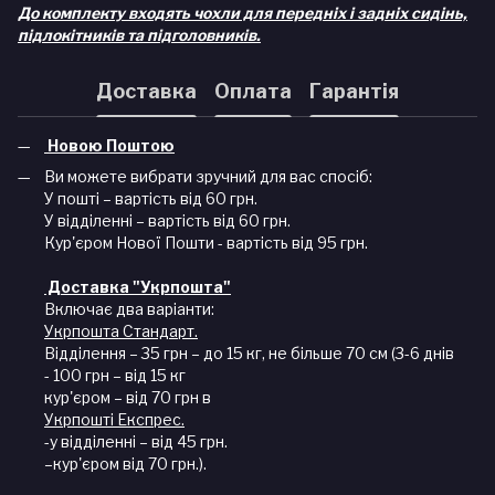
До комплекту входять чохли для передніх і задніх сидінь,
підлокітників та підголовників.
Доставка
Оплата
Гарантія
Новою Поштою
Ви можете вибрати зручний для вас спосіб:
У пошті – вартість від 60 грн.
У відділенні – вартість від 60 грн.
Кур'єром Нової Пошти - вартість від 95 грн.
Доставка "Укрпошта"
Включає два варіанти:
Укрпошта Стандарт.
Відділення – 35 грн – до 15 кг, не більше 70 см (3-6 днів
- 100 грн – від 15 кг
кур'єром – від 70 грн в
Укрпошті Експрес.
-у відділенні – від 45 грн.
–кур'єром від 70 грн.).