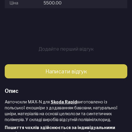
Ціна
5500.00
Додайте перший відгук
Написати відгук
Опис
Авточохли MAX-N для
Skoda Rapid
виготовлено із
польської екошкіри з додаванням бавовни, натуральної
шкіри, матеріалів на основі целюлози та синтетичних
полімерів. У складі виробів відсутній полівінілхлорид.
Пошиття чохлів здійснюється за індивідуальними