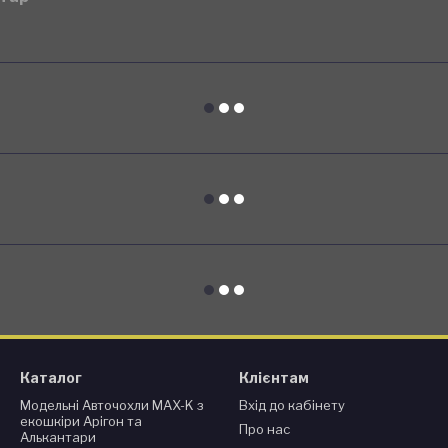
Каталог
Клієнтам
Модельні Авточохли MAX-K з
Вхід до кабінету
екошкіри Арігон та
Про нас
Алькантари