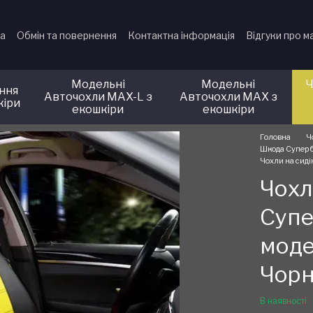
ка
Обмін та повернення
Контактна інформація
Відгуки про м
Модельні
Модельні
Ч
іння
Авточохли MAX-L з
Авточохли MAX з
кіри
екошкіри
екошкіри
Головна
Ч
Шкода Суперб
Чохли на сид
Чохл
Супе
моде
Чор
В наявності