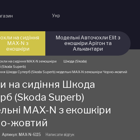
Укр
агазин
охли на сидіння
Модельні Авточохли Elit з
MAX-N з
екошкіри Арігон та
екошкіри
Алькантари
охли на сидіння MAX-N з екошкіри
Шкода (Skoda)
 (Skoda Superb)
іння Шкода Суперб (Skoda Superb) модельні MAX-N з екошкіри Чорно-жовтий
и на сидіння Шкода
рб (Skoda Superb)
льні MAX-N з екошкіри
но-жовтий
Артикул: MAX-N-6115
Написати відгук