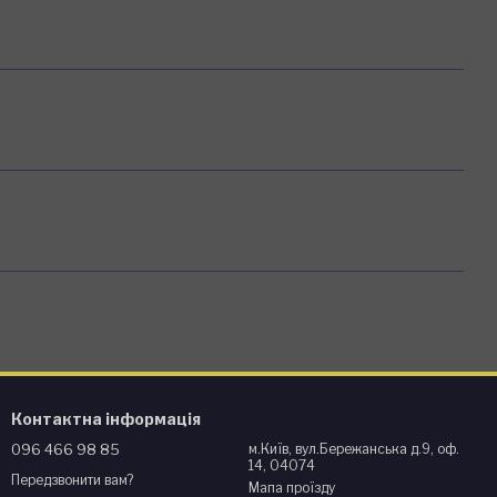
Контактна інформація
096 466 98 85
м.Київ, вул.Бережанська д.9, оф.
14, 04074
Передзвонити вам?
Мапа проїзду