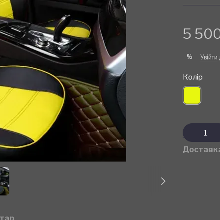
5 500
%
Увійти
Колір
Доставк
нтар