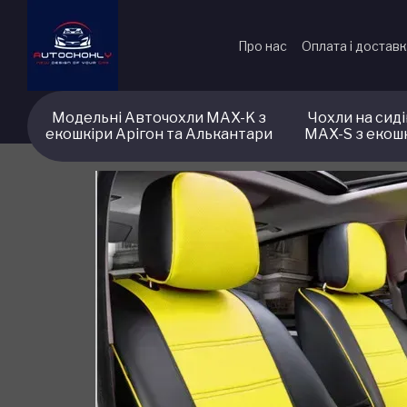
Перейти до основного контенту
Про нас
Оплата і достав
Модельні Авточохли MAX-K з
Чохли на сид
екошкіри Арігон та Алькантари
MAX-S з екош