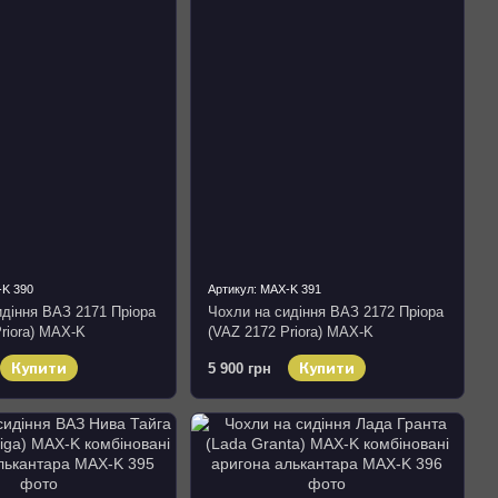
-K 390
Артикул: MAX-K 391
идіння ВАЗ 2171 Пріора
Чохли на сидіння ВАЗ 2172 Пріора
riora) MAX-K
(VAZ 2172 Priora) MAX-K
 аригона алькантара
комбіновані аригона алькантара
Купити
Купити
5 900 грн