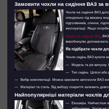
Замовити чохли на сидіння ВАЗ за 
Чохли на сидіння ВАЗ допо
спеціально під вказану мо
підголівників, спинок, під
експлуатації. Якщо потрібе
Чохли на сидіння ЗАЗ
, ВАЗ
виробництво допомагають у
Як підібрати чохли д
Чохли сидінь ВАЗ купити м
Модель та рік випуску.
Тип сидінь. Цілісні або
Вибір комплектації. Можна замовити авточохли ВАЗ ком
Матеріал та стиль. Від вибору покриття залежить довгов
Найпопулярніші матеріали чохлів д
Екошкіра. Найчастіше в
забруднень. Чохли на с