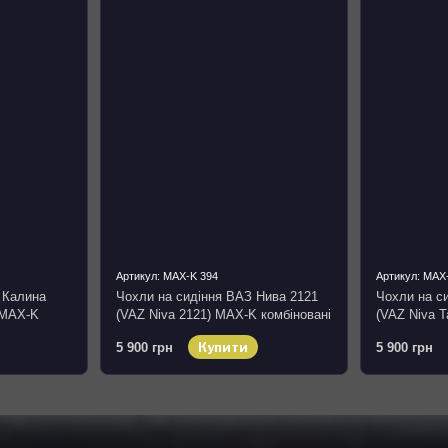
Артикул: MAX-K 394
Артикул: MAX
 Калина
Чохли на сидіння ВАЗ Нива 2121
Чохли на с
) MAX-K
(VAZ Niva 2121) MAX-K комбіновані
(VAZ Niva T
ькантара
аригона алькантара
комбіновані
Купити
5 900 грн
5 900 грн