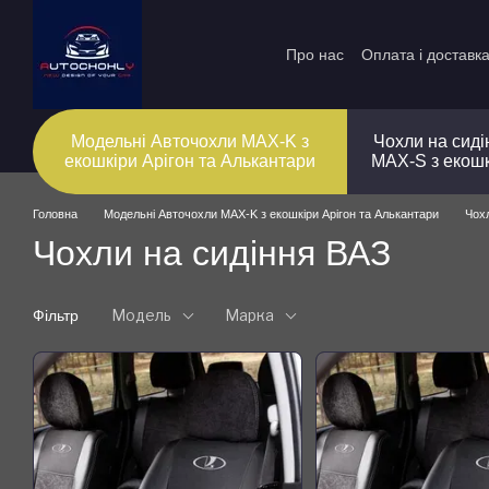
Перейти до основного контенту
Про нас
Оплата і доставк
Модельні Авточохли MAX-K з
Чохли на сиді
екошкіри Арігон та Алькантари
MAX-S з екош
Головна
Модельні Авточохли MAX-K з екошкіри Арігон та Алькантари
Чох
Чохли на сидіння ВАЗ
Модель
Марка
Фільтр