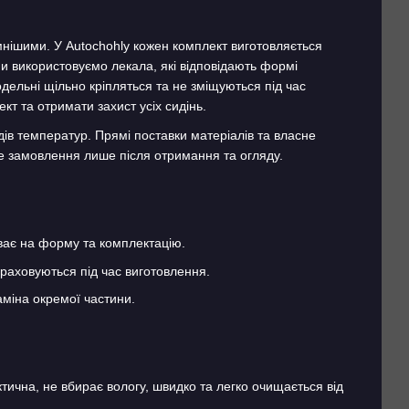
мнішими. У Autochohly кожен комплект виготовляється
и використовуємо лекала, які відповідають формі
одельні щільно кріпляться та не зміщуються під час
кт та отримати захист усіх сидінь.
дів температур. Прямі поставки матеріалів та власне
е замовлення лише після отримання та огляду.
иває на форму та комплектацію.
і враховуються під час виготовлення.
аміна окремої частини.
ктична, не вбирає вологу, швидко та легко очищається від