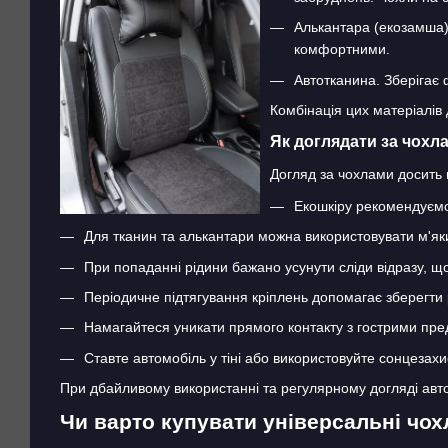
Алькантара (екозамша).
комфортними.
Автотканина. Зберігає 
Комбінація цих матеріалів 
Як доглядати за чохл
Догляд за чохлами досить 
Екошкіру рекомендуємо
Для тканин та алькантари можна використовувати м'яки
При попаданні рідини бажано усунути сліди відразу, що
Періодичне підтягування кріплень допомагає зберегти 
Намагайтеся уникати прямого контакту з гострими пр
Ставте автомобіль у тіні або використовуйте сонцезахи
При дбайливому використанні та регулярному догляді авто
Чи варто купувати універсальні чох