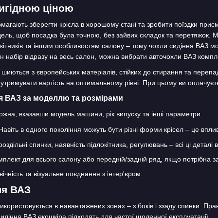
вигідною ціною
магають зберегти крісла в хорошому стані та зробити поїздки приє
дель, щоб посадка була точною, без зайвих складок та перетяжок. М
локітників та іншим особливостям салону – тому чохли сидіння ВАЗ м
н набір відразу на весь салон, можна вибрати авточохли ВАЗ компле
 шиються з європейських матеріалів, стійких до стирання та перепа
тримувати вартість на оптимальному рівні. При цьому ви оплачуєт
ля ВАЗ за моделлю та розмірами
ожна, вказавши модель машини, рік випуску та інші параметри.
 Навіть в одного покоління можуть бути різні форми крісел – це впл
 роздільні спинки, наявність підлокітника, регулювань – всі ці детал
плект для всього салону або передній/задній ряд, якщо потрібна з
ічність та візуальне поєднання з інтер'єром.
ля ВАЗ
икористовується в навантажених зонах – з боків і ззаду спинки. Пра
идіння ВАЗ екошкіра підходять для частої щоденної експлуатації.