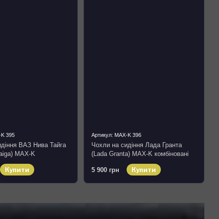
-K 395
Артикул: MAX-K 396
идіння ВАЗ Нива Тайга
Чохли на сидіння Лада Гранта
aiga) MAX-K
(Lada Granta) MAX-K комбіновані
 аригона алькантара
аригона алькантара
Купити
Купити
5 900 грн