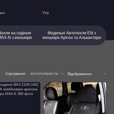
Укр
зин
Чохли на сидіння
Модельні Авточохли Elit з
AX-N з екошкіри
екошкіри Арігон та Алькантари
за популярністю
Сортування:
Відображення: