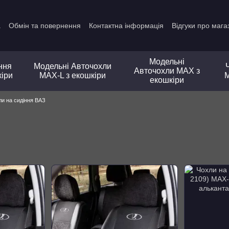
а
Обмін та повернення
Контактна інформація
Відгуки про мага
Модельні
ння
Модельні Авточохли
Авточохли MAX з
кіри
MAX-L з екошкіри
M
екошкіри
ли на сидіння ВАЗ