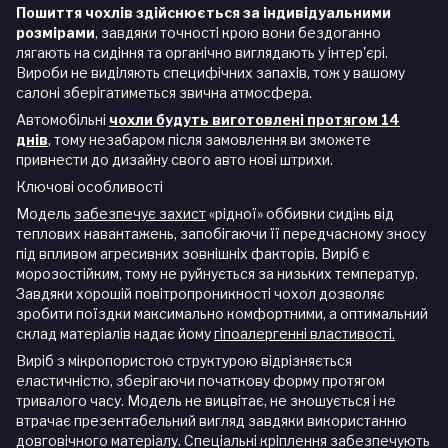
Пошиття чохлів здійснюється за індивідуальними
розмірами
, завдяки точності крою вони бездоганно
лягають на сидіння та органічно виглядають у інтер'єрі.
Вироби не виділяють специфічних запахів, тож у вашому
салоні зберігатиметься звична атмосфера.
Автомобільні
чохли будуть виготовлені протягом 14
днів
, тому незабаром після замовлення ви зможете
привнести до дизайну свого авто нові штрихи.
Ключові особливості
Модель
забезпечує захист
«рідної» оббивки сидінь від
теплових навантажень, запобігаючи її передчасному зносу
під впливом агресивних зовнішніх факторів. Виріб є
морозостійким, тому не руйнується за низьких температур.
Завдяки хорошій повітропроникності чохол дозволяє
зробити поїздки максимально комфортними, а оптимальний
склад матеріалів надає йому
гіпоалергенні властивості.
Виріб з мікропористою структурою відрізняється
еластичністю, зберігаючи початкову форму протягом
тривалого часу. Модель не вицвітає, не зношується і не
втрачає презентабельний вигляд завдяки використанню
довговічного матеріалу. Спеціальні кріплення забезпечують