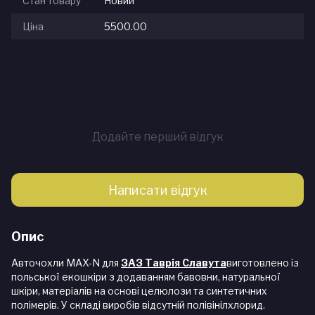
Стан товару
Новий
Ціна
5500.00
Додайте перший відгук
Написати відгук
Опис
Авточохли MAX-N для
ЗАЗ Таврія Славута
виготовлено із
польської екошкіри з додаванням бавовни, натуральної
шкіри, матеріалів на основі целюлози та синтетичних
полімерів. У складі виробів відсутній полівінілхлорид.