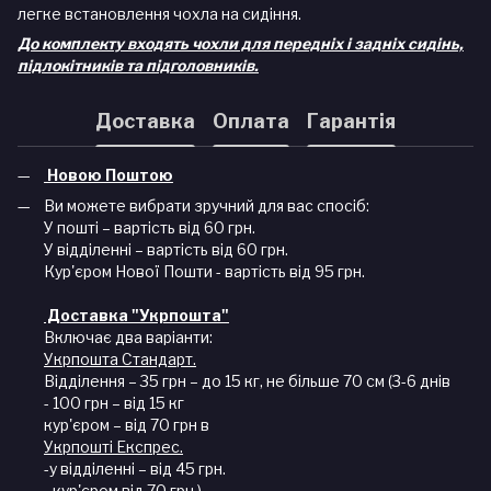
легке встановлення чохла на сидіння.
До комплекту входять чохли для передніх і задніх сидінь,
підлокітників та підголовників.
Доставка
Оплата
Гарантія
Новою Поштою
Ви можете вибрати зручний для вас спосіб:
У пошті – вартість від 60 грн.
У відділенні – вартість від 60 грн.
Кур'єром Нової Пошти - вартість від 95 грн.
Доставка "Укрпошта"
Включає два варіанти:
Укрпошта Стандарт.
Відділення – 35 грн – до 15 кг, не більше 70 см (3-6 днів
- 100 грн – від 15 кг
кур'єром – від 70 грн в
Укрпошті Експрес.
-у відділенні – від 45 грн.
–кур'єром від 70 грн.).