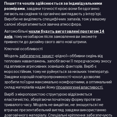
Пошиття чохлів здійснюється за індивідуальними
розмірами
, завдяки точності крою вони бездоганно
лягають на сидіння та органічно виглядають у інтер'єрі.
Вироби не виділяють специфічних запахів, тож у вашому
салоні зберігатиметься звична атмосфера.
Автомобільні
чохли будуть виготовлені протягом 14
днів
, тому незабаром після замовлення ви зможете
привнести до дизайну свого авто нові штрихи.
Ключові особливості
Модель
забезпечує захист
«рідної» оббивки сидінь від
теплових навантажень, запобігаючи її передчасному зносу
під впливом агресивних зовнішніх факторів. Виріб є
морозостійким, тому не руйнується за низьких температур.
Завдяки хорошій повітропроникності чохол дозволяє
зробити поїздки максимально комфортними, а оптимальний
склад матеріалів надає йому
гіпоалергенні властивості.
Виріб з мікропористою структурою відрізняється
еластичністю, зберігаючи початкову форму протягом
тривалого часу. Модель не вицвітає, не зношується і не
втрачає презентабельний вигляд завдяки використанню
довговічного матеріалу. Спеціальні кріплення забезпечують