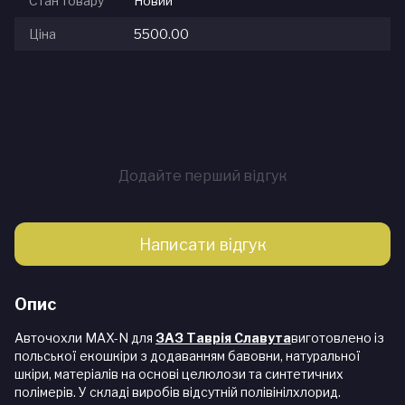
Стан товару
Новий
Ціна
5500.00
Додайте перший відгук
Написати відгук
Опис
Авточохли MAX-N для
ЗАЗ Таврія Славута
виготовлено із
польської екошкіри з додаванням бавовни, натуральної
шкіри, матеріалів на основі целюлози та синтетичних
полімерів. У складі виробів відсутній полівінілхлорид.