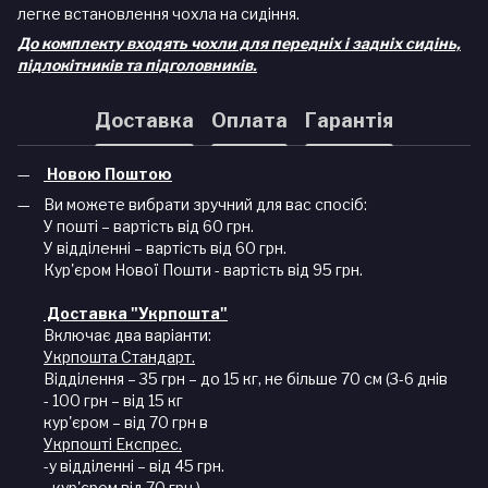
легке встановлення чохла на сидіння.
До комплекту входять чохли для передніх і задніх сидінь,
підлокітників та підголовників.
Доставка
Оплата
Гарантія
Новою Поштою
Ви можете вибрати зручний для вас спосіб:
У пошті – вартість від 60 грн.
У відділенні – вартість від 60 грн.
Кур'єром Нової Пошти - вартість від 95 грн.
Доставка "Укрпошта"
Включає два варіанти:
Укрпошта Стандарт.
Відділення – 35 грн – до 15 кг, не більше 70 см (3-6 днів
- 100 грн – від 15 кг
кур'єром – від 70 грн в
Укрпошті Експрес.
-у відділенні – від 45 грн.
–кур'єром від 70 грн.).