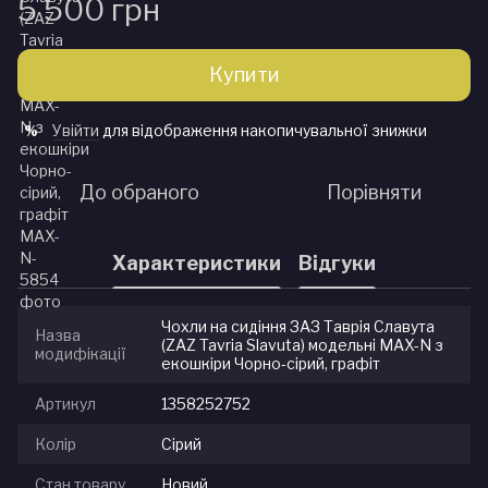
5 500 грн
Купити
Увійти
для відображення накопичувальної знижки
%
До обраного
Порівняти
Характеристики
Відгуки
Чохли на сидіння ЗАЗ Таврія Славута
Назва
(ZAZ Tavria Slavuta) модельні MAX-N з
модифікації
екошкіри Чорно-сірий, графіт
Артикул
1358252752
Колір
Сірий
Стан товару
Новий