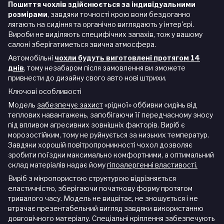
Пошиття чохлів здійснюється за індивідуальними
розмірами
, завдяки точності крою вони бездоганно
лягають на сидіння та органічно виглядають у інтер'єрі.
Вироби не виділяють специфічних запахів, тож у вашому
салоні зберігатиметься звична атмосфера.
Автомобільні
чохли будуть виготовлені протягом 14
днів
, тому незабаром після замовлення ви зможете
привнести до дизайну свого авто нові штрихи.
Ключові особливості
Модель
забезпечує захист
«рідної» оббивки сидінь від
теплових навантажень, запобігаючи її передчасному зносу
під впливом агресивних зовнішніх факторів. Виріб є
морозостійким, тому не руйнується за низьких температур.
Завдяки хорошій повітропроникності чохол дозволяє
зробити поїздки максимально комфортними, а оптимальний
склад матеріалів надає йому
гіпоалергенні властивості.
Виріб з мікропористою структурою відрізняється
еластичністю, зберігаючи початкову форму протягом
тривалого часу. Модель не вицвітає, не зношується і не
втрачає презентабельний вигляд завдяки використанню
довговічного матеріалу. Спеціальні кріплення забезпечують