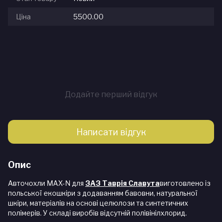
Ціна
5500.00
Додайте перший відгук
Написати відгук
Опис
Авточохли MAX-N для
ЗАЗ Таврія Славута
виготовлено із
польської екошкіри з додаванням бавовни, натуральної
шкіри, матеріалів на основі целюлози та синтетичних
полімерів. У складі виробів відсутній полівінілхлорид.