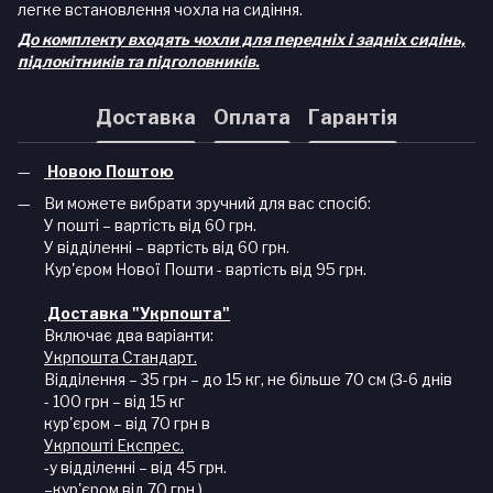
легке встановлення чохла на сидіння.
До комплекту входять чохли для передніх і задніх сидінь,
підлокітників та підголовників.
Доставка
Оплата
Гарантія
Новою Поштою
Ви можете вибрати зручний для вас спосіб:
У пошті – вартість від 60 грн.
У відділенні – вартість від 60 грн.
Кур'єром Нової Пошти - вартість від 95 грн.
Доставка "Укрпошта"
Включає два варіанти:
Укрпошта Стандарт.
Відділення – 35 грн – до 15 кг, не більше 70 см (3-6 днів
- 100 грн – від 15 кг
кур'єром – від 70 грн в
Укрпошті Експрес.
-у відділенні – від 45 грн.
–кур'єром від 70 грн.).