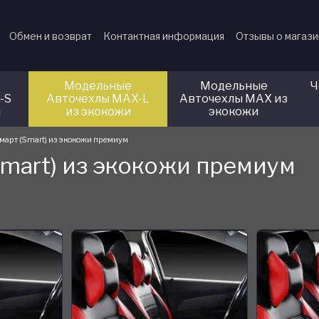
Обмен и возврат
Контактная информация
Отзывы о магаз
Модельные
Модельные
Ч
-S
Авточехлы MAX-L
Авточехлы MAX из
и
из экокожи
экокожи
март (Smart) из экокожи премиум
Smart) из экокожи премиум