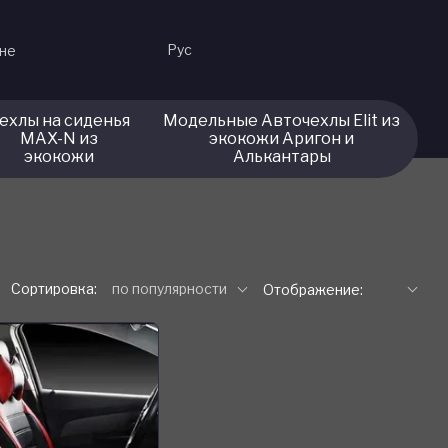
Рус
ине
ехлы на сиденья
Модельные Авточехлы Elit из
MAX-N из
экокожи Аригон и
экокожи
Алькантары
Сортировка:
по популярности
Отображение: