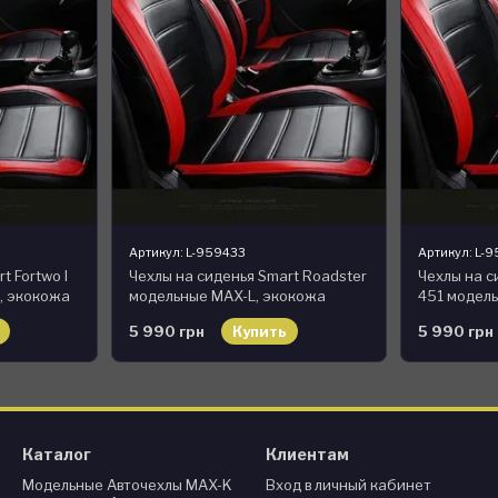
Артикул: L-959433
Артикул: L-
t Fortwo I
Чехлы на сиденья Smart Roadster
Чехлы на си
, экокожа
модельные MAX-L, экокожа
451 модел
5 990 грн
Купить
5 990 грн
Каталог
Клиентам
Модельные Авточехлы MAX-K
Вход в личный кабинет