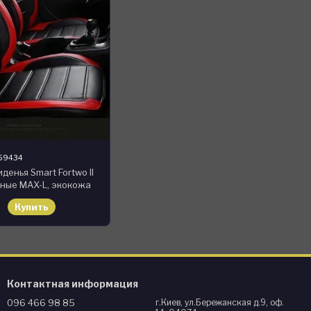
959434
денья Smart Fortwo II
ьные MAX-L, экокожа
Купить
Контактная информация
096 466 98 85
г.Киев, ул.Бережанская д.9, оф.