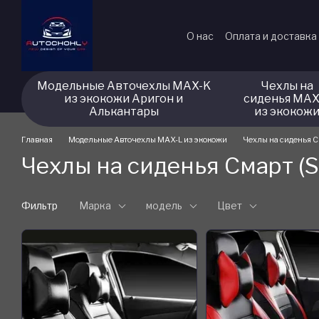
Перейти к основному контенту
О нас
Оплата и доставка
Модельные Авточехлы MAX-K
Чехлы на
из экокожи Аригон и
сиденья MAX
Алькантары
из экокож
Главная
Модельные Авточехлы MAX-L из экокожи
Чехлы на сиденья С
Чехлы на сиденья Смарт (
Фильтр
Марка
модель
Цвет