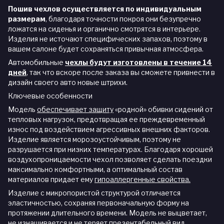
Пошив чехлов осуществляется по индивидуальным
размерам
, благодаря точности покроя они безупречно
ложатся на сиденья и органично смотрятся в интерьере.
Изделия не источают специфических запахов, поэтому в
вашем салоне будет сохраняться привычная атмосфера.
Автомобильные
чехлы будут изготовлены в течение 14
дней
,
так что вскоре после заказа вы сможете привнести в
дизайн своего авто новые штрихи.
Ключевые особенности
Модель
обеспечивает защиту
«родной» обивки сидений от
тепловых нагрузок, предотвращая ее преждевременный
износ под воздействием агрессивных внешних факторов.
Изделие является морозоустойчивым, поэтому не
разрушается при низких температурах. Благодаря хорошей
воздухопроницаемости чехол позволяет сделать поездки
максимально комфортными, а оптимальный состав
материалов придает ему
гипоаллергенные свойства.
Изделие с микропористой структурой отличается
эластичностью, сохраняя первоначальную форму на
протяжении длительного времени. Модель не выцветает,
не изнашивается и не теряет презентабельный вид