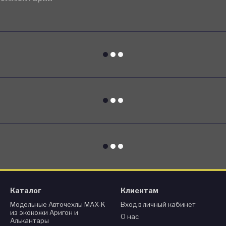
Каталог
Клиентам
Модельные Авточехлы MAX-K
Вход в личный кабинет
из экокожи Аригон и
О нас
Алькантары