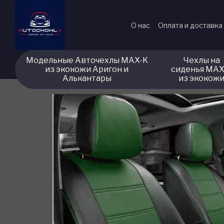
Перейти к основному контенту
О нас
Оплата и доставка
Модельные Авточехлы MAX-K
Чехлы на
из экокожи Аригон и
сиденья MAX
Алькантары
из экокож