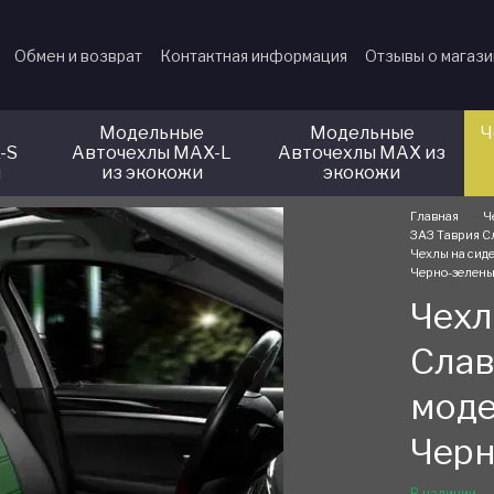
Обмен и возврат
Контактная информация
Отзывы о магаз
Модельные
Модельные
Ч
-S
Авточехлы MAX-L
Авточехлы MAX из
и
из экокожи
экокожи
Главная
Ч
ЗАЗ Таврия Сл
Чехлы на сиде
Черно-зелен
Чехл
Слав
моде
Черн
В наличии