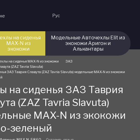
Рус
ине
ехлы на сиденья
Модельные Авточехлы Elit из
MAX-N из
экокожи Аригон и
экокожи
Алькантары
ехлы на сиденья MAX-N из экокожи
ЗАЗ
авута (ZAZ Tavria Slavuta)
нья ЗАЗ Таврия Славута (ZAZ Tavria Slavuta) модельные MAX-N из экокожи
ый
ы на сиденья ЗАЗ Таврия
ута (ZAZ Tavria Slavuta)
льные MAX-N из экокожи
о-зеленый
Артикул: MAX-N-5860
Оставить отзыв