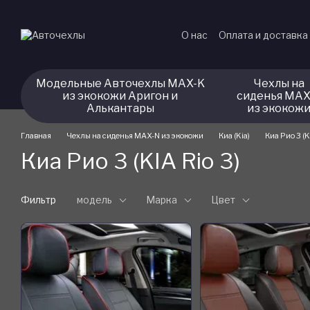
Перейти к основному контенту
О нас
Оплата и доставка
Модельные Авточехлы MAX-K
Чехлы на
из экокожи Аригон и
сиденья MAX
Алькантары
из экокож
Главная
Чехлы на сиденья MAX-N из экокожи
Киа (Kia)
Киа Рио 3 (K
Киа Рио 3 (KIA Rio 3)
Фильтр
модель
Марка
Цвет