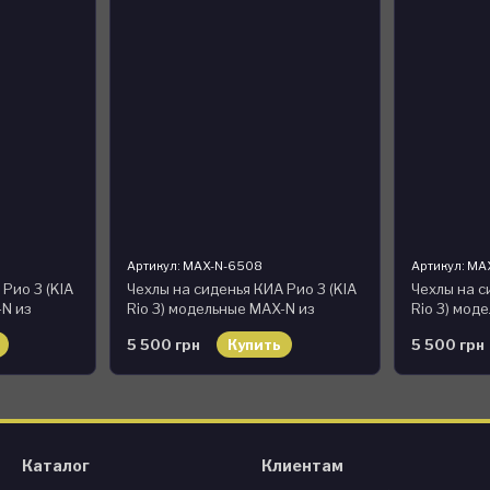
Артикул: MAX-N-6508
Артикул: MA
Рио 3 (KIA
Чехлы на сиденья КИА Рио 3 (KIA
Чехлы на с
-N из
Rio 3) модельные MAX-N из
Rio 3) мод
й
экокожи Черно-желтый
экокожи Ч
5 500 грн
Купить
5 500 грн
Каталог
Клиентам