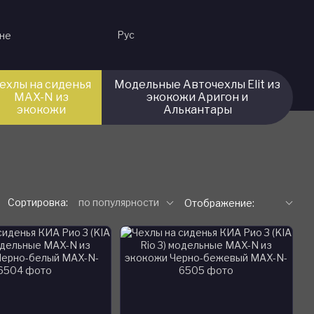
Рус
ине
ехлы на сиденья
Модельные Авточехлы Elit из
MAX-N из
экокожи Аригон и
экокожи
Алькантары
Сортировка:
по популярности
Отображение: