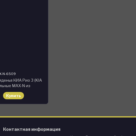
X-N-6509
иденья КИА Рио 3 (KIA
ельные MAX-N из
ерно-зеленый
Купить
Контактная информация