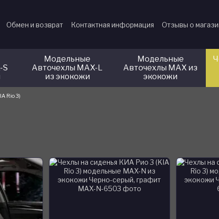
Обмен и возврат
Контактная информация
Отзывы о магаз
Модельные
Модельные
Ч
-S
Авточехлы MAX-L
Авточехлы MAX из
и
из экокожи
экокожи
IA Rio 3)