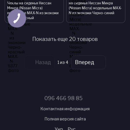
Чехлы на сиденья Ниссан
на сиденья Ниссан Микра
Микра (Nissan Micra)
(Nissan Micra) модельные MAX-
модельные MAX-N из экокожи
N из экокожи Черно-синий
Черно-красный
Показать еще 20 товаров
Назад
Вперед
1
из 4
096 466 98 85
Контактная информация
Полная версия сайта
Укр
Рус