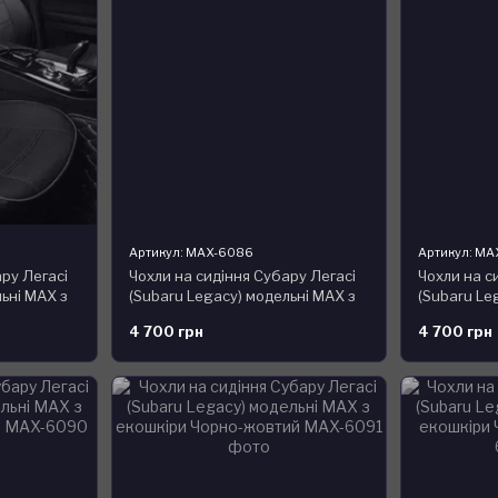
Артикул: MAX-6086
Артикул: MA
ру Легасі
Чохли на сидіння Субару Легасі
Чохли на с
ьні MAX з
(Subaru Legacy) модельні MAX з
(Subaru Le
екошкіри Чорно-сірий, графіт
екошкіри Ч
4 700 грн
4 700 грн