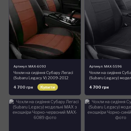
Артикул: MAX-6093
Артикул: MAX-5596
Чохли на сидіння Субару Легасі
Чохли на сидіння Суба
(Subaru Legacy V) 2009-2012
(Subaru Legacy) модел
модельні MAX з екошкіри Чорно-
екошкіри
4 700 грн
Купити
4 700 грн
коричневий