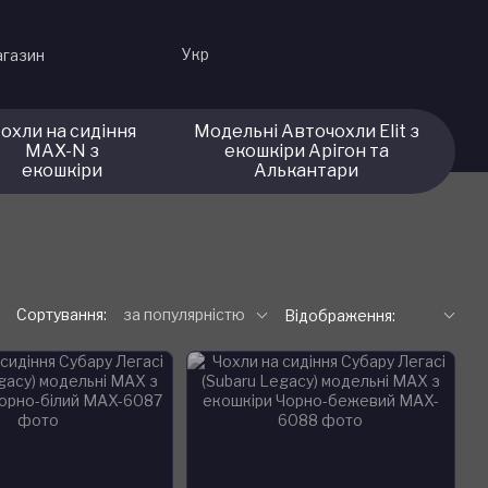
Укр
агазин
охли на сидіння
Модельні Авточохли Elit з
MAX-N з
екошкіри Арігон та
екошкіри
Алькантари
Сортування:
за популярністю
Відображення: