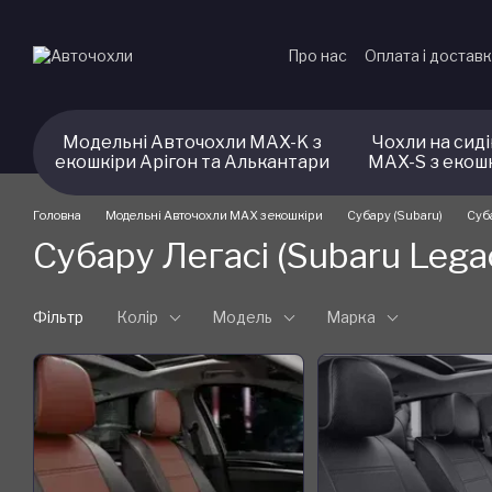
Перейти до основного контенту
Про нас
Оплата і достав
Модельні Авточохли MAX-K з
Чохли на сид
екошкіри Арігон та Алькантари
MAX-S з екош
Головна
Модельні Авточохли MAX з екошкіри
Субару (Subaru)
Суба
Субару Легасі (Subaru Lega
Фільтр
Колір
Модель
Марка