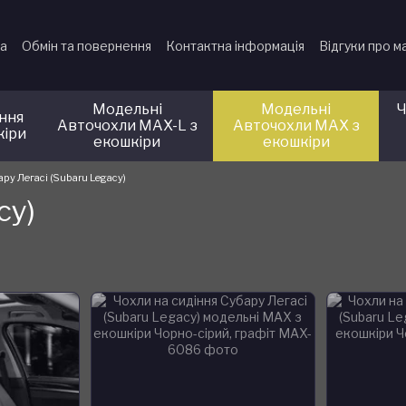
ка
Обмін та повернення
Контактна інформація
Відгуки про м
Модельні
Модельні
Ч
іння
Авточохли MAX-L з
Авточохли MAX з
кіри
екошкіри
екошкіри
ру Легасі (Subaru Legacy)
cy)