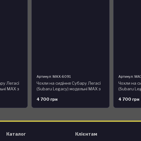
Артикул: MAX-6091
Артикул: MA
ру Легасі
Чохли на сидіння Субару Легасі
Чохли на с
ьні MAX з
(Subaru Legacy) модельні MAX з
(Subaru Le
екошкіри Чорно-жовтий
екошкіри 
4 700 грн
4 700 грн
Каталог
Клієнтам