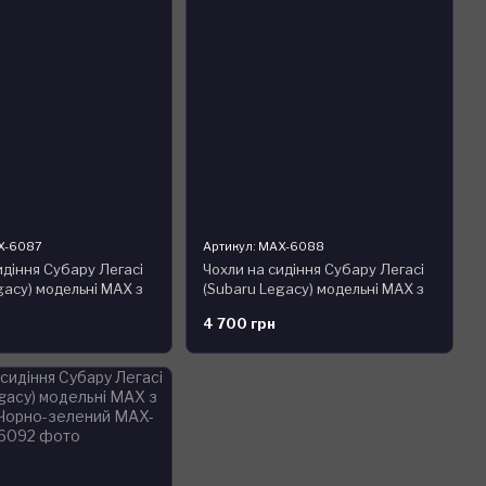
X-6087
Артикул: MAX-6088
идіння Субару Легасі
Чохли на сидіння Субару Легасі
gacy) модельні MAX з
(Subaru Legacy) модельні MAX з
орно-білий
екошкіри Чорно-бежевий
4 700 грн