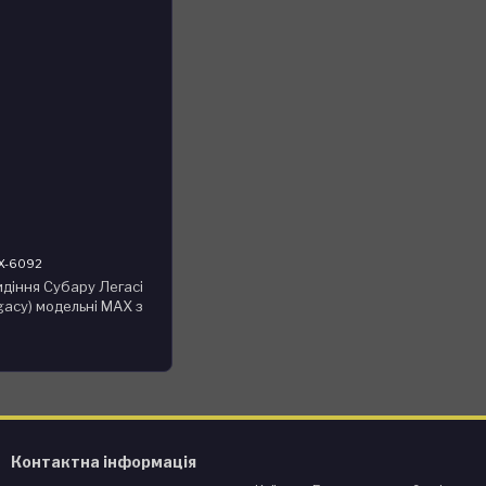
X-6092
идіння Субару Легасі
gacy) модельні MAX з
Чорно-зелений
Контактна інформація