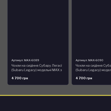
Артикул: MAX-6089
Артикул: MAX-6090
Чохли на сидіння Субару Легасі
Чохли на сидіння Суба
(Subaru Legacy) модельні MAX з
(Subaru Legacy) модел
екошкіри Чорно-червоний
екошкіри Чорно-синій
4 700 грн
4 700 грн