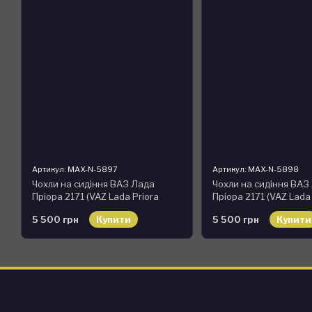
Артикул: MAX-N-5897
Артикул: MAX-N-5898
Чохли на сидіння ВАЗ Лада
Чохли на сидіння ВАЗ
Пріора 2171 (VAZ Lada Priora
Пріора 2171 (VAZ Lada
2171) модельні MAX-N з екошкіри
2171) модельні MAX-N 
5 500 грн
Купити
5 500 грн
Купити
Чорно-синій
Чорно-зелений