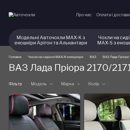
Перейти до основного контенту
Про нас
Оплата і достав
Модельні Авточохли MAX-K з
Чохли на сид
екошкіри Арігон та Алькантари
MAX-S з екош
Головна
Чохли на сидіння MAX-N з екошкіри
ВАЗ
ВАЗ Лада Пріора 
ВАЗ Лада Пріора 2170/2171
Фільтр
Модель
Марка
Колір