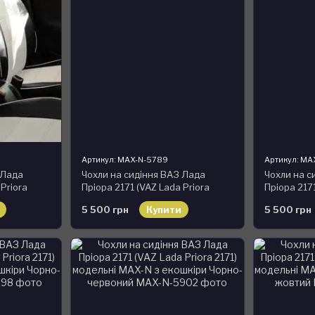
Артикул: MAX-N-5789
Артикул: MA
 Лада
Чохли на сидіння ВАЗ Лада
Чохли на с
 Priora
Пріора 2171 (VAZ Lada Priora
Пріора 2171
з екошкіри
2171) модельні MAX-N з екошкіри
2171) моде
5 500 грн
Купити
5 500 грн
Чорно-коричневий
Чорно-сіри