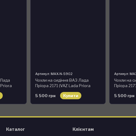
Артикул: MAX-N-5902
Артикул: MA
 Лада
Чохли на сидіння ВАЗ Лада
Чохли на с
 Priora
Пріора 2171 (VAZ Lada Priora
Пріора 2171
з екошкіри
2171) модельні MAX-N з екошкіри
2171) моде
5 500 грн
Купити
5 500 грн
Чорно-червоний
Чорно-жов
Каталог
Клієнтам