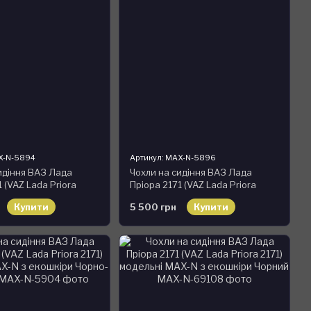
X-N-5894
Артикул: MAX-N-5896
идіння ВАЗ Лада
Чохли на сидіння ВАЗ Лада
 (VAZ Lada Priora
Пріора 2171 (VAZ Lada Priora
льні MAX-N з екошкіри
2171) модельні MAX-N з екошкіри
Купити
5 500 грн
Купити
й, графіт
Чорно-бежевий