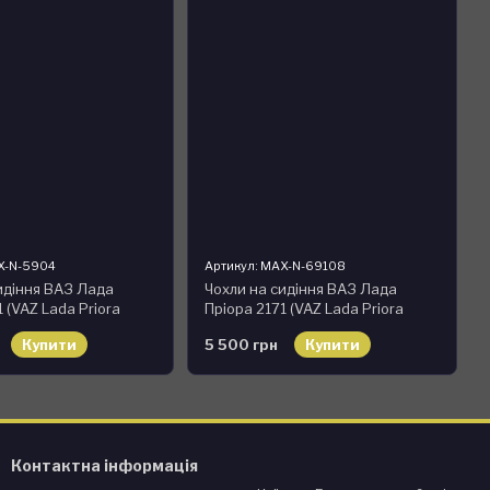
X-N-5904
Артикул: MAX-N-69108
идіння ВАЗ Лада
Чохли на сидіння ВАЗ Лада
 (VAZ Lada Priora
Пріора 2171 (VAZ Lada Priora
льні MAX-N з екошкіри
2171) модельні MAX-N з екошкіри
Купити
5 500 грн
Купити
тий
Чорний
Контактна інформація