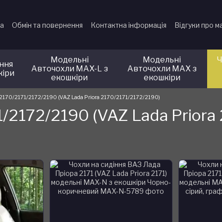
ка
Обмін та повернення
Контактна інформація
Відгуки про м
Модельні
Модельні
Ч
іння
Авточохли MAX-L з
Авточохли MAX з
кіри
екошкіри
екошкіри
2170/2171/2172/2190 (VAZ Lada Priora 2170/2171/2172/2190)
/2172/2190 (VAZ Lada Priora