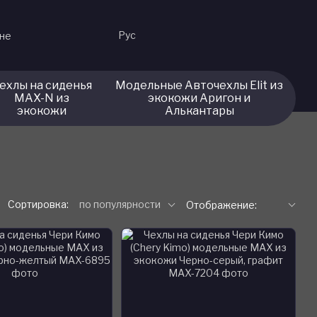
Рус
ине
ехлы на сиденья
Модельные Авточехлы Elit из
MAX-N из
экокожи Аригон и
экокожи
Алькантары
Сортировка:
по популярности
Отображение: