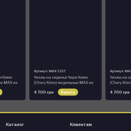
Артикул: MAX-7207
Артикул: MA
и Кимо
Чехлы на сиденья Чери Кимо
Чехлы на с
ые MAX из
(Chery Kimo) модельные MAX из
(Chery Kim
ный
экокожи Черно-зеленый
экокожи Ч
4 700 грн
Купить
4 700 грн
Каталог
Клиентам