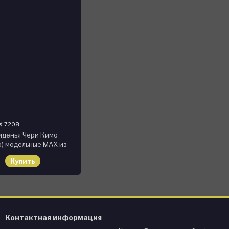
X-7208
иденья Чери Кимо
o) модельные MAX из
ерно-коричневый
Купить
Контактная информация