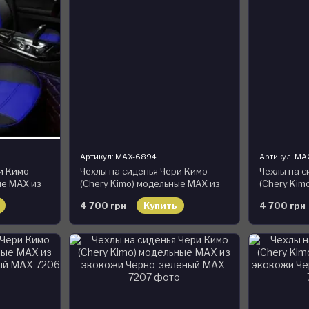
Артикул: MAX-6894
Артикул: M
и Кимо
Чехлы на сиденья Чери Кимо
Чехлы на с
ые MAX из
(Chery Kimo) модельные MAX из
(Chery Kim
й
экокожи Черно-бежевый
экокожи Ч
4 700 грн
Купить
4 700 грн