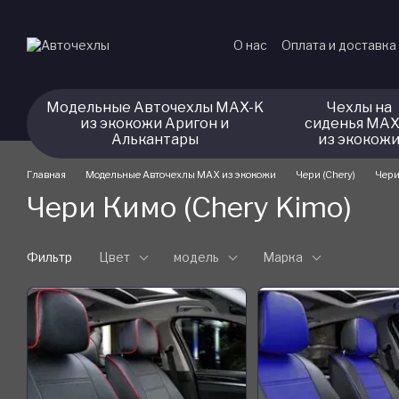
Перейти к основному контенту
О нас
Оплата и доставка
Модельные Авточехлы MAX-K
Чехлы на
из экокожи Аригон и
сиденья MAX
Алькантары
из экокож
Главная
Модельные Авточехлы MAX из экокожи
Чери (Chery)
Чери
Чери Кимо (Chery Kimo)
Фильтр
Цвет
модель
Марка