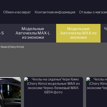
Обмен и возврат
Контактная информация
Отзывы о магаз
Модельные
Модельные
Ч
-S
Авточехлы MAX-L
Авточехлы MAX из
и
из экокожи
экокожи
 Кимо (Chery Kimo)