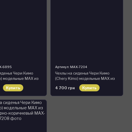
AX-6895
Артикул: MAX-7204
иденья Чери Кимо
Чехлы на сиденья Чери Кимо
o) модельные MAX из
(Chery Kimo) модельные MAX из
ерно-желтый
экокожи Черно-серый, графит
Купить
4 700 грн
Купить