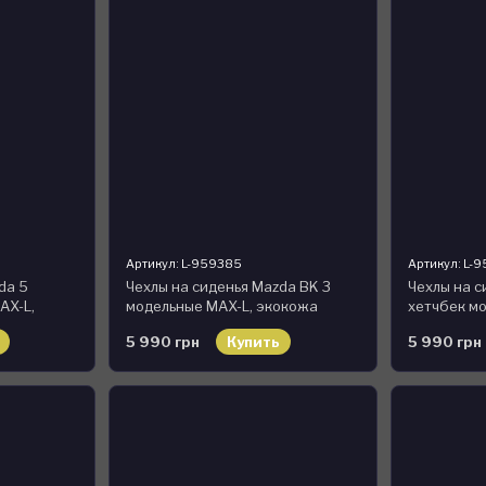
Артикул: L-959385
Артикул: L-
da 5
Чехлы на сиденья Mazda BK 3
Чехлы на с
AX-L,
модельные MAX-L, экокожа
хетчбек мо
экокожа
5 990 грн
Купить
5 990 грн