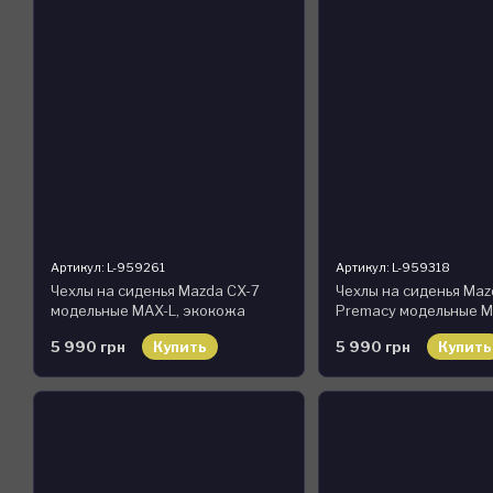
Артикул: L-959261
Артикул: L-959318
Чехлы на сиденья Mazda CX-7
Чехлы на сиденья Maz
модельные MAX-L, экокожа
Premacy модельные M
экокожа
5 990 грн
Купить
5 990 грн
Купить