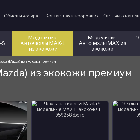
Обмен и возврат
Контактная информация
Отзывы о магаз
Модельные
Модельные
Ч
-S
Авточехлы MAX-L
Авточехлы MAX из
и
из экокожи
экокожи
азда (Mazda) из экокожи премиум
Mazda) из экокожи премиум