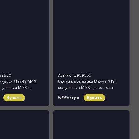
959550
Артикул: L-959551
иденья Mazda BK 3
Чехлы на сиденья Mazda 3 BL
дельные MAX-L,
модельные MAX-L, экокожа
Купить
5 990 грн
Купить