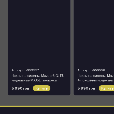
Артикул: L-959557
Артикул: L-959558
Чехлы на сиденья Mazda 6 GJ EU
Чехлы на сиденья Maz
модельные MAX-L, экокожа
4 покоління модельны
экокожа
5 990 грн
Купить
5 990 грн
Купить