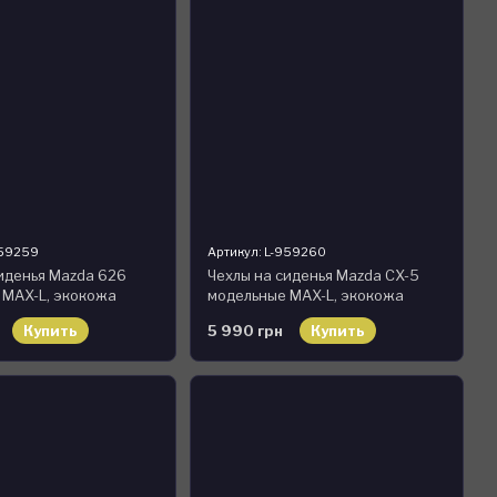
959259
Артикул: L-959260
иденья Mazda 626
Чехлы на сиденья Mazda CX-5
 MAX-L, экокожа
модельные MAX-L, экокожа
Купить
5 990 грн
Купить