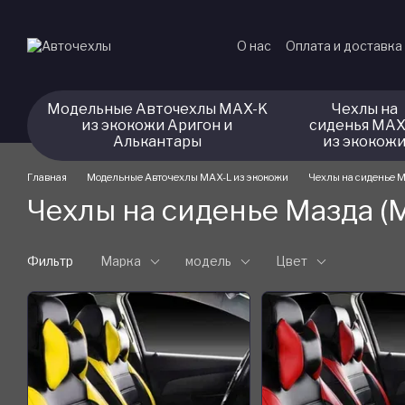
Перейти к основному контенту
О нас
Оплата и доставка
Модельные Авточехлы MAX-K
Чехлы на
из экокожи Аригон и
сиденья MAX
Алькантары
из экокож
Главная
Модельные Авточехлы MAX-L из экокожи
Чехлы на сиденье М
Чехлы на сиденье Мазда (
Фильтр
Марка
модель
Цвет