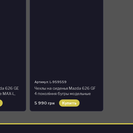
Артикул: L-959559
da 626 GE
Чехлы на сиденья Mazda 626 GF
е MAX-L,
4 покоління бугры модельные
MAX-L, экокожа
5 990 грн
Купить