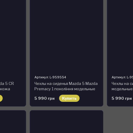
Артикул: L-959554
Артикул: L-
da 5 CR
Чехлы на сиденья Mazda 5 Mazda
Чехлы на с
окожа
Premacy 1 покоління модельные
модельные
MAX-L, экокожа
5 990 грн
Купить
5 990 грн