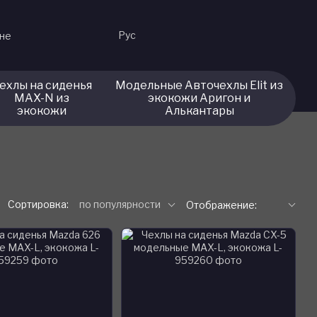
Рус
ине
ехлы на сиденья
Модельные Авточехлы Elit из
MAX-N из
экокожи Аригон и
экокожи
Алькантары
Сортировка:
по популярности
Отображение: