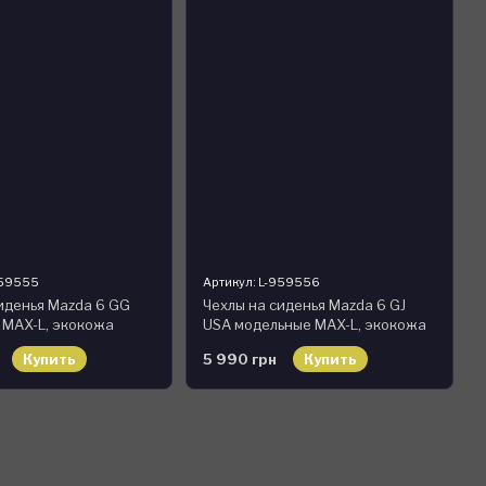
959555
Артикул: L-959556
иденья Mazda 6 GG
Чехлы на сиденья Mazda 6 GJ
 MAX-L, экокожа
USA модельные MAX-L, экокожа
Купить
5 990 грн
Купить