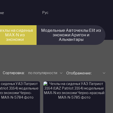
Рус
ине
ехлы на сиденья
Модельные Авточехлы Elit из
MAX-N из
экокожи Аригон и
экокожи
Алькантары
Сортировка:
по популярности
Отображение: