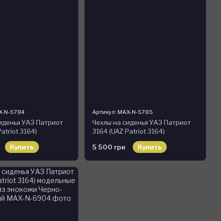
X-N-5784
Артикул: MAX-N-5785
иденья УАЗ Патриот
Чехлы на сиденья УАЗ Патриот
atriot 3164)
3164 (UAZ Patriot 3164)
 MAX-N из экокожи
модельные MAX-N из экокожи
Купить
5 500 грн
Купить
евый
Черно-красный