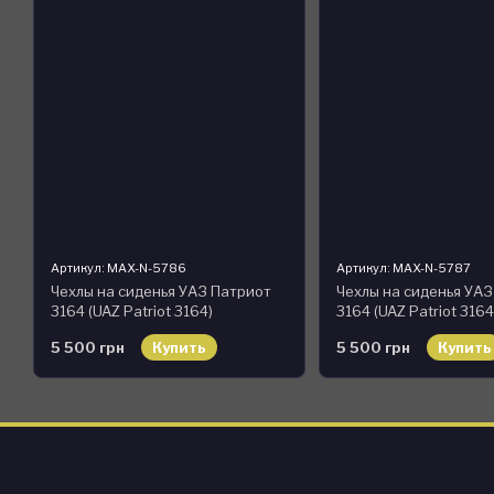
Артикул: MAX-N-5786
Артикул: MAX-N-5787
Чехлы на сиденья УАЗ Патриот
Чехлы на сиденья УА
3164 (UAZ Patriot 3164)
3164 (UAZ Patriot 3164
модельные MAX-N из экокожи
модельные MAX-N из 
5 500 грн
Купить
5 500 грн
Купить
Черно-синий
Черно-желтый