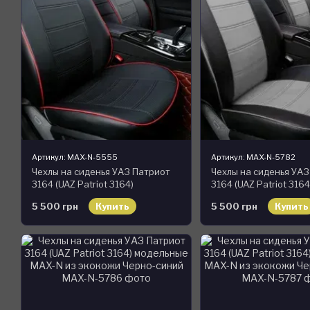
Артикул: MAX-N-5555
Артикул: MAX-N-5782
Чехлы на сиденья УАЗ Патриот
Чехлы на сиденья УА
3164 (UAZ Patriot 3164)
3164 (UAZ Patriot 3164
модельные MAX-N из экокожи
модельные MAX-N из 
5 500 грн
Купить
5 500 грн
Купить
Черно-серый, графит