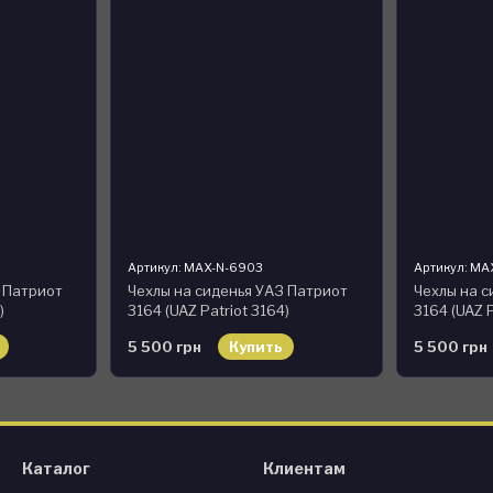
Артикул: MAX-N-6903
Артикул: MA
З Патриот
Чехлы на сиденья УАЗ Патриот
Чехлы на с
)
3164 (UAZ Patriot 3164)
3164 (UAZ P
экокожи
модельные MAX-N из экокожи
модельные
5 500 грн
Купить
5 500 грн
Черно-зеленый
Черно-кор
Каталог
Клиентам