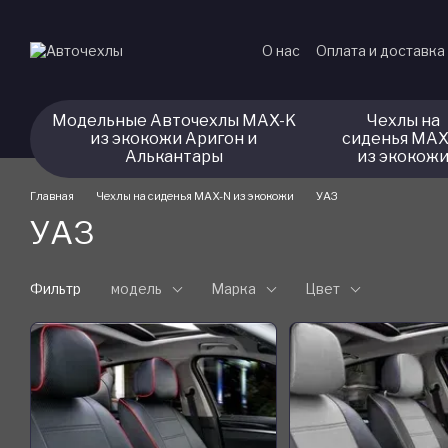
Перейти к основному контенту
О нас
Оплата и доставка
Модельные Авточехлы MAX-K
Чехлы на
из экокожи Аригон и
сиденья MAX
Алькантары
из экокож
Главная
Чехлы на сиденья MAX-N из экокожи
УАЗ
УАЗ
Фильтр
модель
Марка
Цвет