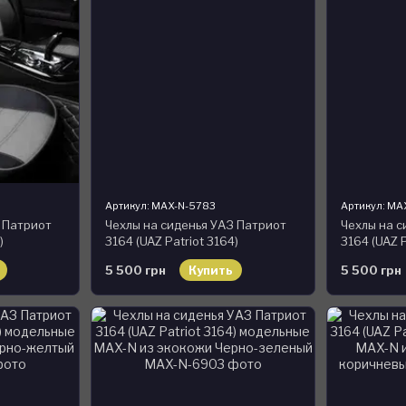
Артикул: MAX-N-5783
Артикул: MA
З Патриот
Чехлы на сиденья УАЗ Патриот
Чехлы на с
)
3164 (UAZ Patriot 3164)
3164 (UAZ P
экокожи
модельные MAX-N из экокожи
модельные
5 500 грн
Купить
5 500 грн
Черно-белый
Черно-беж