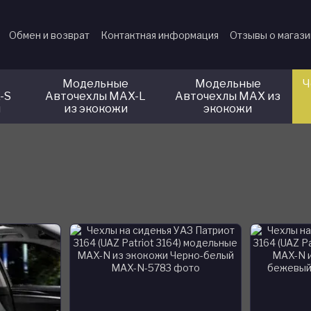
Обмен и возврат
Контактная информация
Отзывы о магаз
Модельные
Модельные
Ч
-S
Авточехлы MAX-L
Авточехлы MAX из
и
из экокожи
экокожи