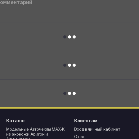
комментарий
Каталог
Клиентам
Модельные Авточехлы MAX-K
Вход в личный кабинет
из экокожи Аригон и
О нас