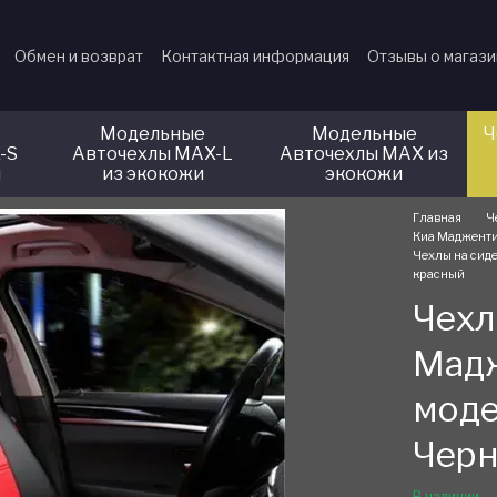
Обмен и возврат
Контактная информация
Отзывы о магаз
Модельные
Модельные
Ч
-S
Авточехлы MAX-L
Авточехлы MAX из
и
из экокожи
экокожи
Главная
Ч
Киа Маджентис
Чехлы на сид
красный
Чехл
Мадж
моде
Черн
В наличии