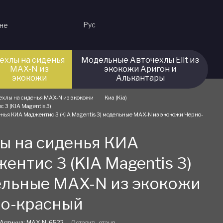
Рус
ине
ехлы на сиденья
Модельные Авточехлы Elit из
MAX-N из
экокожи Аригон и
экокожи
Алькантары
ехлы на сиденья MAX-N из экокожи
Киа (Kia)
 3 (KIA Magentis 3)
енья КИА Маджентис 3 (KIA Magentis 3) модельные MAX-N из экокожи Черно-
ы на сиденья КИА
ентис 3 (KIA Magentis 3)
льные MAX-N из экокожи
о-красный
Артикул: MAX-N-6522
Оставить отзыв