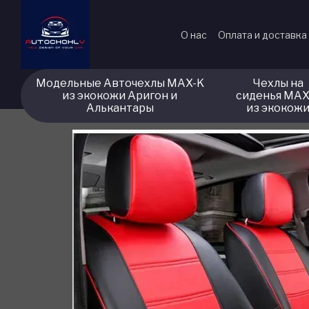
Перейти к основному контенту
О нас
Оплата и доставка
Модельные Авточехлы MAX-K
Чехлы на
из экокожи Аригон и
сиденья MAX
Алькантары
из экокож