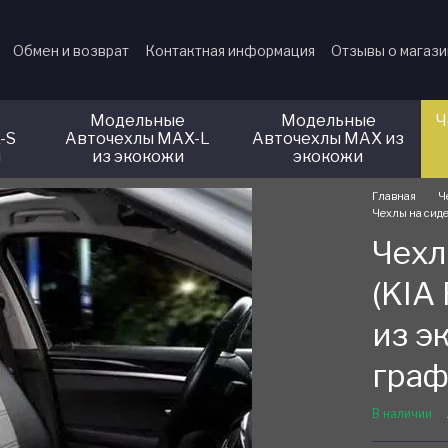
Обмен и возврат
Контактная информация
Отзывы о магаз
Модельные
Модельные
Ч
-S
Авточехлы MAX-L
Авточехлы MAX из
и
из экокожи
экокожи
Главная
Ч
Чехлы на сиде
Чехл
(KIA
из э
граф
В наличии