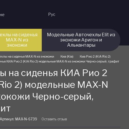
Рус
ине
ехлы на сиденья
Модельные Авточехлы Elit из
MAX-N из
экокожи Аригон и
экокожи
Алькантары
ехлы на сиденья MAX-N из экокожи
Киа (Kia)
Киа Рио 2 (KIA Rio 2)
нья КИА Рио 2 (KIA Rio 2) модельные MAX-N из экокожи Черно-серый, графит
ы на сиденья КИА Рио 2
 Rio 2) модельные MAX-N
кокожи Черно-серый,
ит
Артикул: MAX-N-6739
Оставить отзыв