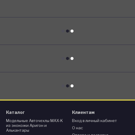
Каталог
Клиентам
Модельные Авточехлы MAX-K
Вход в личный кабинет
из экокожи Аригон и
О нас
Алькантары