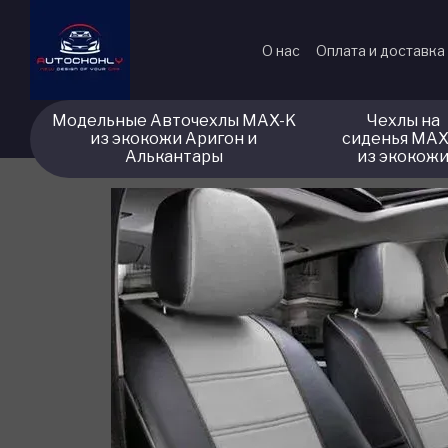
Перейти к основному контенту
О нас
Оплата и доставка
Модельные Авточехлы MAX-K
Чехлы на
из экокожи Аригон и
сиденья MAX
Алькантары
из экокож