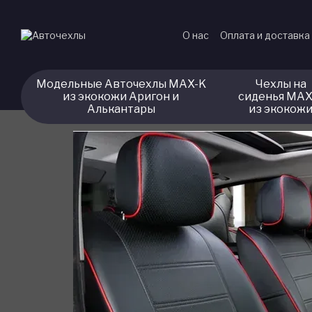
Перейти к основному контенту
О нас
Оплата и доставка
Модельные Авточехлы MAX-K
Чехлы на
из экокожи Аригон и
сиденья MAX
Алькантары
из экокож