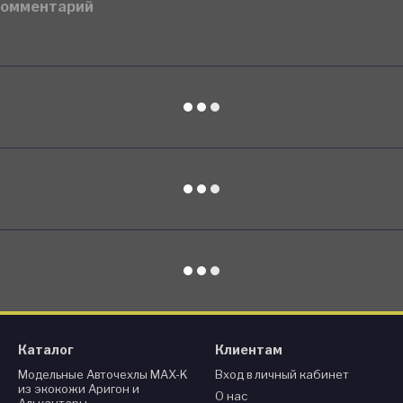
комментарий
Каталог
Клиентам
Модельные Авточехлы MAX-K
Вход в личный кабинет
из экокожи Аригон и
О нас