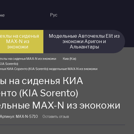
Рус
ине
ехлы на сиденья
Модельные Авточехлы Elit из
MAX-N из
экокожи Аригон и
экокожи
Алькантары
ехлы на сиденья MAX-N из экокожи
Киа (Kia)
KIA Sorento)
енья КИА Соренто (KIA Sorento) модельные MAX-N из экокожи
ы на сиденья КИА
нто (KIA Sorento)
льные MAX-N из экокожи
Артикул: MAX-N-5710
Оставить отзыв