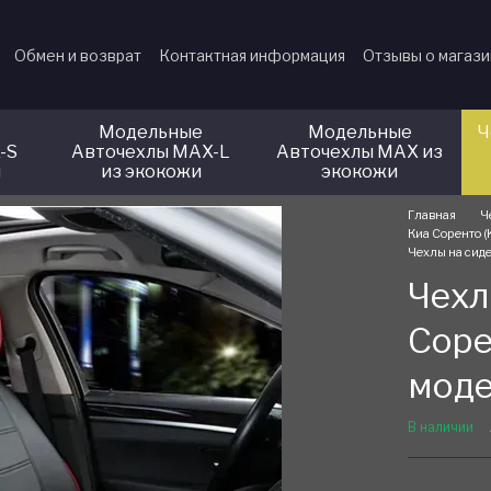
Обмен и возврат
Контактная информация
Отзывы о магаз
Модельные
Модельные
Ч
-S
Авточехлы MAX-L
Авточехлы MAX из
и
из экокожи
экокожи
Главная
Ч
Киа Соренто (
Чехлы на сид
Чехл
Соре
моде
В наличии