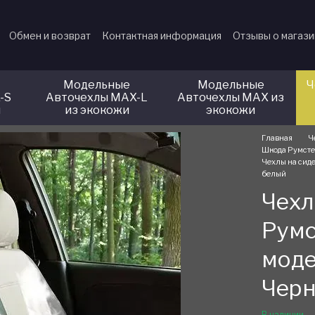
Обмен и возврат
Контактная информация
Отзывы о магаз
Модельные
Модельные
Ч
-S
Авточехлы MAX-L
Авточехлы MAX из
и
из экокожи
экокожи
Главная
Ч
Шкода Румсте
Чехлы на сид
белый
Чехл
Румс
моде
Чер
В наличии