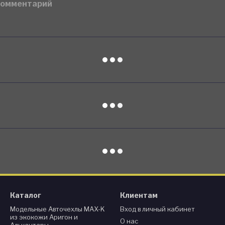
комментарий
Каталог
Клиентам
Модельные Авточехлы MAX-K
Вход в личный кабинет
из экокожи Аригон и
О нас