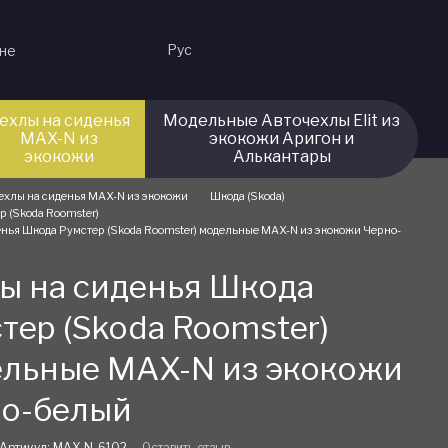
Рус
ине
ехлы на сиденья
Модельные Авточехлы Elit из
MAX-N из
экокожи Аригон и
экокожи
Алькантары
ехлы на сиденья MAX-N из экокожи
Шкода (Skoda)
р (Skoda Roomster)
енья Шкода Румстер (Skoda Roomster) модельные MAX-N из экокожи Черно-
ы на сиденья Шкода
тер (Skoda Roomster)
льные MAX-N из экокожи
но-белый
Артикул: MAX-N-6102
Оставить отзыв