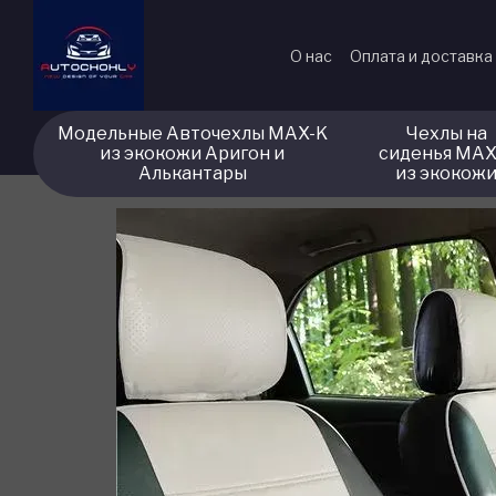
Перейти к основному контенту
О нас
Оплата и доставка
Модельные Авточехлы MAX-K
Чехлы на
из экокожи Аригон и
сиденья MAX
Алькантары
из экокож