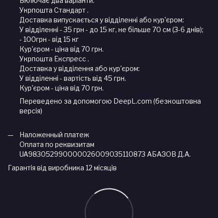
Включає два варіанти:
Укрпошта Стандарт .
Доставка випускається у відділенні або кур'єром:
У відділенні - 35 грн - до 15 кг, не більше 70 см (3-6 днів);
- 100грн - від 15 кг
Кур'єром - ціна від 70 грн.
Укрпошта Експресс .
Доставка у відділення або кур'єром:
У відділенні - вартість від 45 грн.
Кур'єром - ціна від 70 грн.
Переведено за допомогою DeepL.com (безкоштовна
версія)
Наложенный платеж
Оплата по реквизитам
UA983052990000026009035110873 АБАЗОВ Д.А.
Гарантія від виробника 12 місяців