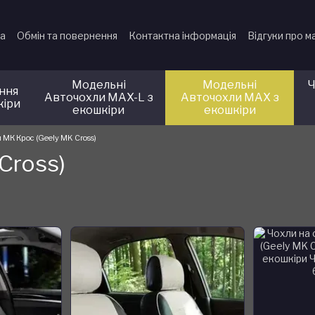
ка
Обмін та повернення
Контактна інформація
Відгуки про м
Модельні
Модельні
Ч
іння
Авточохли MAX-L з
Авточохли MAX з
кіри
екошкіри
екошкіри
МК Крос (Geely MK Cross)
Cross)