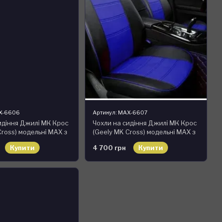
AX-6606
Артикул: MAX-6607
идіння Джилі МК Крос
Чохли на сидіння Джилі МК Крос
Cross) модельні MAX з
(Geely MK Cross) модельні MAX з
Чорно-червоний
екошкіри Чорно-синій
Купити
4 700 грн
Купити