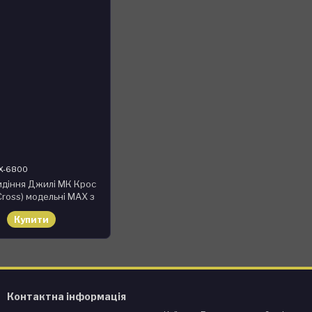
AX-6800
идіння Джилі МК Крос
Cross) модельні MAX з
Чорно-зелений
Купити
Контактна інформація