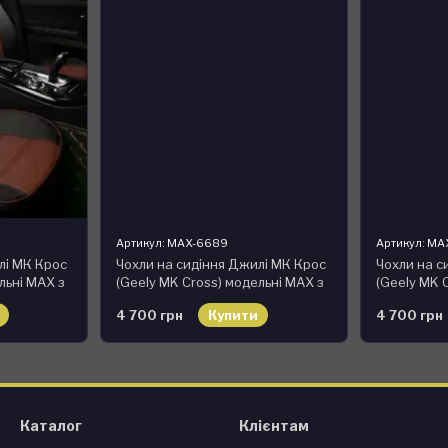
Артикул: MAX-6689
Артикул: M
лі МК Крос
Чохли на сидіння Джилі МК Крос
Чохли на с
льні MAX з
(Geely MK Cross) модельні MAX з
(Geely MK 
чневий
екошкіри Чорно-бежевий
екошкіри 
4 700 грн
Купити
4 700 грн
Каталог
Клієнтам