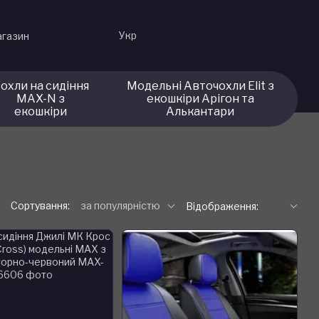
Укр
агазин
охли на сидіння
Модельні Авточохли Elit з
MAX-N з
екошкіри Арігон та
екошкіри
Алькантари
Сортування:
за популярністю
Відображення: