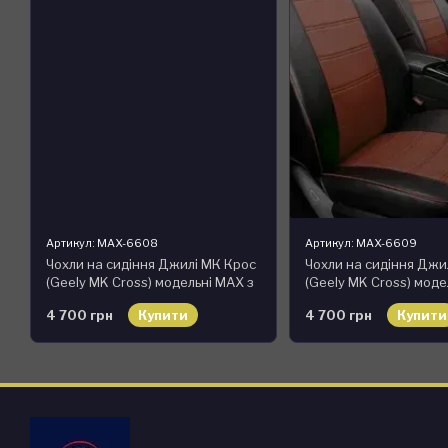
Артикул: MAX-6608
Артикул: MAX-6609
Чохли на сидіння Джилі МК Крос
Чохли на сидіння Джи
(Geely MK Cross) модельні MAX з
(Geely MK Cross) моде
екошкіри Чорно-жовтий
екошкіри Чорно-кори
4 700 грн
Купити
4 700 грн
Купити