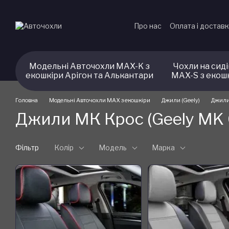
Перейти до основного контенту
Про нас
Оплата і достав
Модельні Авточохли MAX-K з
Чохли на сид
екошкіри Арігон та Алькантари
MAX-S з екош
Головна
Модельні Авточохли MAX з екошкіри
Джили (Geely)
Джили 
Джили МК Крос (Geely MK 
Фільтр
Колір
Модель
Марка