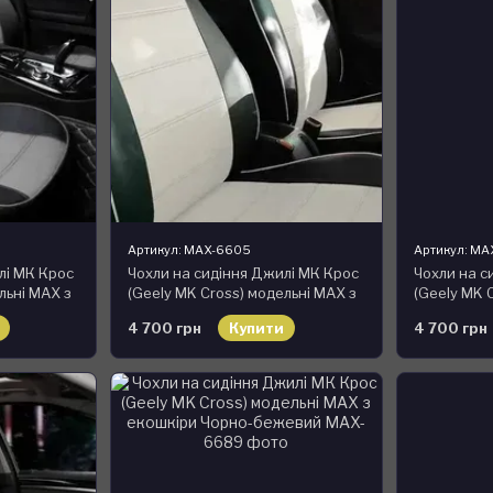
Артикул: MAX-6605
Артикул: M
лі МК Крос
Чохли на сидіння Джилі МК Крос
Чохли на с
льні MAX з
(Geely MK Cross) модельні MAX з
(Geely MK 
 графіт
екошкіри Чорно-білий
екошкіри 
4 700 грн
Купити
4 700 грн