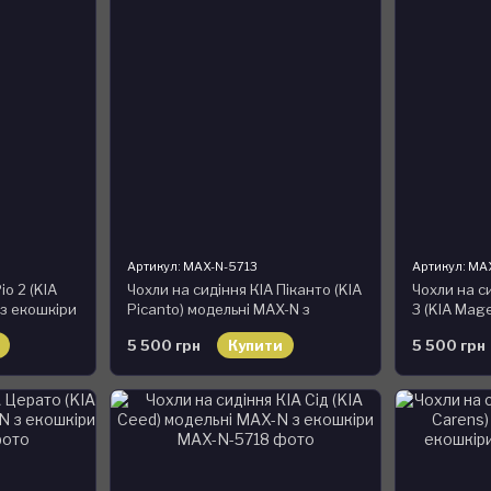
Артикул: MAX-N-5713
Артикул: MA
іо 2 (KIA
Чохли на сидіння КІА Піканто (KIA
Чохли на с
 з екошкіри
Picanto) модельні MAX-N з
3 (KIA Mage
екошкіри
N з екошкі
5 500 грн
Купити
5 500 грн