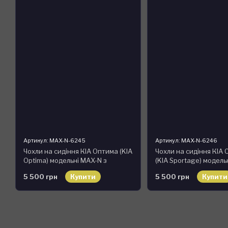
Артикул: MAX-N-6245
Артикул: MAX-N-6246
Чохли на сидіння КІА Оптима (KIA
Чохли на сидіння КІА
Optima) модельні MAX-N з
(KIA Sportage) модель
екошкіри Чорно-коричневий
екошкіри Чорно-сірий,
5 500 грн
Купити
5 500 грн
Купити