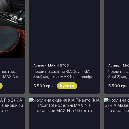
Артикул: MAX-N-5708
Артикул: MA
 Спортейдж
Чохли на сидіння КІА Соул (KIA
Чохли на си
ні MAX-N з
Soul) модельні MAX-N з екошкіри
Soul 2) мод
екошкіри
5 500 грн
Купити
5 500 грн