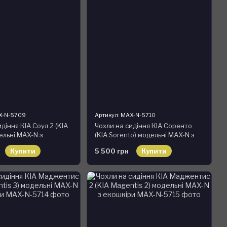
X-N-5709
Артикул: MAX-N-5710
діння КІА Соул 2 (KIA
Чохли на сидіння КІА Соренто
ельні MAX-N з
(KIA Sorento) модельні MAX-N з
екошкіри
Купити
5 500 грн
Купити