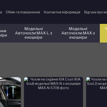
ка
Обмін та повернення
Контактна інформація
Відгуки про м
Модельні
Модельні
Ч
іння
Авточохли MAX-L з
Авточохли MAX з
кіри
екошкіри
екошкіри