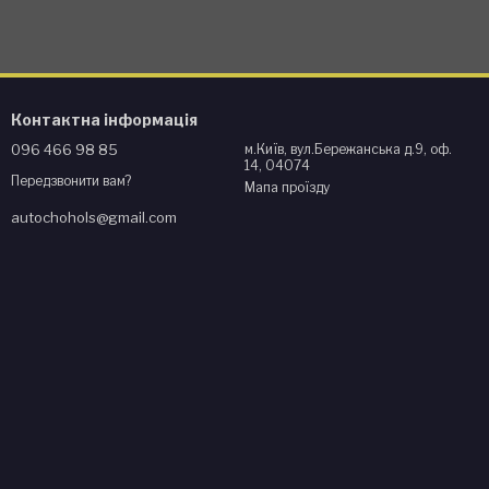
Контактна інформація
096 466 98 85
м.Київ, вул.Бережанська д.9, оф.
14, 04074
Передзвонити вам?
Мапа проїзду
autochohols@gmail.com