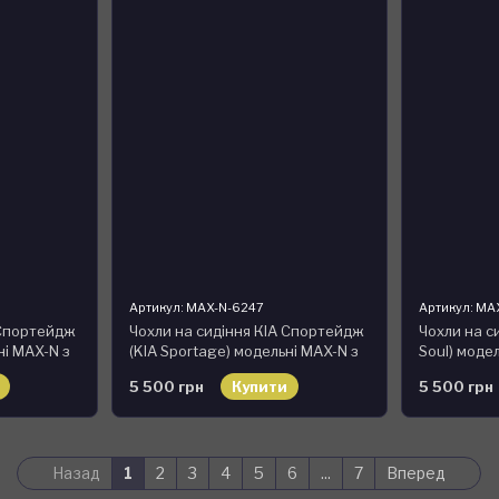
Артикул: MAX-N-6247
Артикул: MA
 Спортейдж
Чохли на сидіння КІА Спортейдж
Чохли на си
ні MAX-N з
(KIA Sportage) модельні MAX-N з
Soul) моде
 графіт
екошкіри Чорно-бежевий
Чорно-сіри
5 500 грн
Купити
5 500 грн
Назад
1
2
3
4
5
6
...
7
Вперед