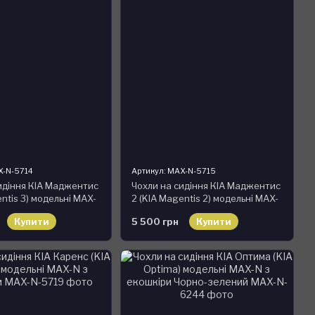
X-N-5714
Артикул: MAX-N-5715
идіння КІА Маджентис
Чохли на сидіння КІА Маджентис
ntis 3) модельні MAX-
2 (KIA Magentis 2) модельні MAX-
ри
N з екошкіри
Купити
5 500 грн
Купити