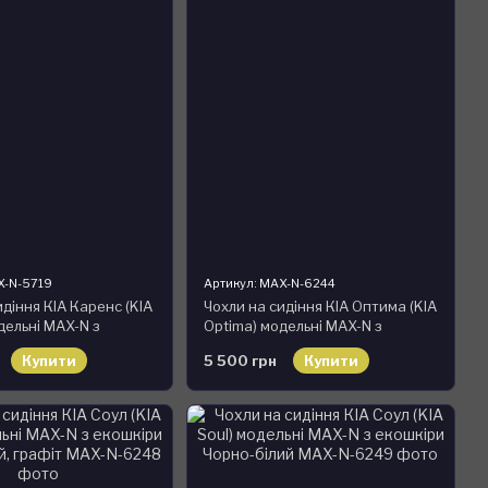
X-N-5719
Артикул: MAX-N-6244
идіння КІА Каренс (KIA
Чохли на сидіння КІА Оптима (KIA
дельні MAX-N з
Optima) модельні MAX-N з
екошкіри Чорно-зелений
Купити
5 500 грн
Купити