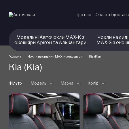
Перейти до основного контенту
Про нас
Оплата і достав
Модельні Авточохли MAX-K з
Чохли на сид
екошкіри Арігон та Алькантари
MAX-S з екош
Головна
Чохли на сидіння MAX-N з екошкіри
Кіа (Kia)
Кіа (Kia)
Фільтр
Модель
Марка
Колір