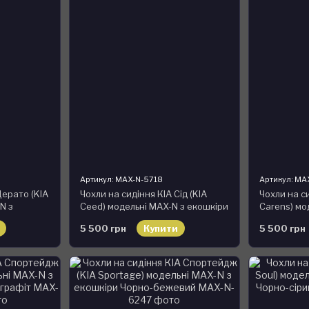
Артикул: MAX-N-5718
Артикул: MA
Церато (KIA
Чохли на сидіння КІА Сід (KIA
Чохли на с
N з
Ceed) модельні MAX-N з екошкіри
Carens) мо
екошкіри
5 500 грн
Купити
5 500 грн