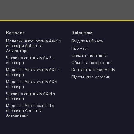
Каталог
Клієнтам
Модельні Авточохли MAX-K з
Вхід до кабінету
екошкіри Арігон та
Про нас
Алькантари
Оплата і доставка
Чохли на сидіння MAX-S з
екошкіри
Обмін та повернення
Модельні Авточохли MAX-L з
Контактна інформація
екошкіри
Відгуки про магазин
Модельні Авточохли MAX з
екошкіри
Чохли на сидіння MAX-N з
екошкіри
Модельні Авточохли Elit з
екошкіри Арігон та
Алькантари