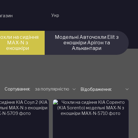
Укр
агазин
охли на сидіння
Модельні Авточохли Elit з
MAX-N з
екошкіри Арігон та
екошкіри
Алькантари
Сортування:
за популярністю
Відображення: