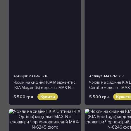
Артикул: MAX-N-5716
Артикул: MAX-N-5717
Чохли на сидіння КІА Маджентис
Чохли на сидіння КІА 
(KIA Magentis) модельні MAX-N з
Cerato) модельні MAX-
екошкіри
екошкіри
5 500 грн
Купити
5 500 грн
Купити