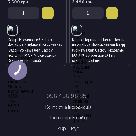
5 500 грн
3 490 грн
Колір
Коричневий
Назва
Колір
Чорний
Назва
Чохли
Чохли на сидіння Фольксваген
на сидіння Фольксваген Кадді
Кадді (Volkswagen Caddy)
(Volkswagen Caddy) модельні
модельні MAX-N з екошкіри
MAX-N з екошкіри 1+1 на
Чорно-коричневий
передні сидіння
096 466 98 85
Контактна інформація
Повна версія сайту
Укр
Рус