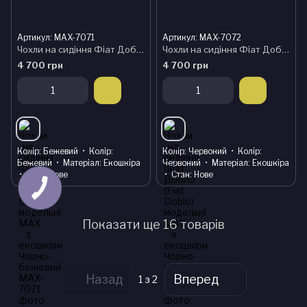
Артикул: MAX-7071
Артикул: MAX-7072
Чохли на сидіння Фіат Добло (Fiat Doblo) модельні MAX з екошкіри Чорно-бежевий
Чохли на сидіння Фіат Добло (Fiat Doblo) модельні MAX з екошкіри Чорно-червоний
4 700 грн
4 700 грн
Колір
Бежевий
Колір
Колір
Червоний
Колір
Бежевий
Матеріал
Екошкіра
Червоний
Матеріал
Екошкіра
Стан
Нове
Стан
Нове
Показати ще 16 товарів
Назад
Вперед
1
з 2