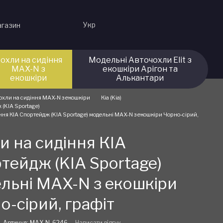
Укр
агазин
охли на сидіння
Модельні Авточохли Elit з
MAX-N з
екошкіри Арігон та
екошкіри
Алькантари
охли на сидіння MAX-N з екошкіри
Кіа (Kia)
 (KIA Sportage)
ння КІА Спортейдж (KIA Sportage) модельні MAX-N з екошкіри Чорно-сірий,
и на сидіння КІА
тейдж (KIA Sportage)
льні MAX-N з екошкіри
о-сірий, графіт
Артикул: MAX-N-6246
Написати відгук