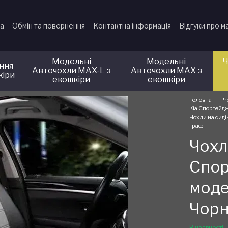
ка
Обмін та повернення
Контактна інформація
Відгуки про м
Модельні
Модельні
Ч
іння
Авточохли MAX-L з
Авточохли MAX з
кіри
екошкіри
екошкіри
Головна
Ч
Кіа Спортейдж
Чохли на сиді
графіт
Чохл
Спор
моде
Чорн
В наявності