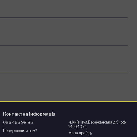
Контактна інформація
096 466 98 85
м.Київ, вул.Бережанська д.9, оф.
14, 04074
Передзвонити вам?
Мапа проїзду