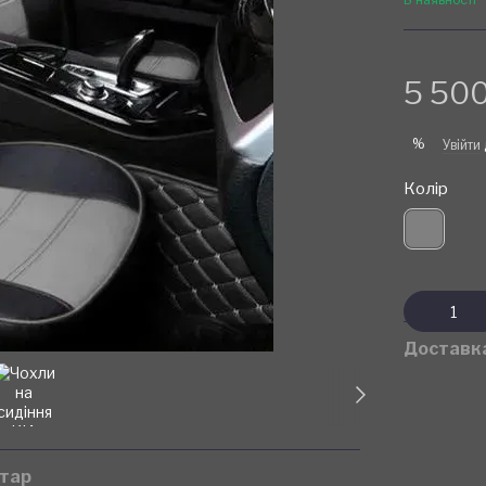
5 500
%
Увійти
Колір
Доставк
нтар