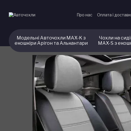
Перейти до основного контенту
Про нас
Оплата і достав
Модельні Авточохли MAX-K з
Чохли на сид
екошкіри Арігон та Алькантари
MAX-S з екош