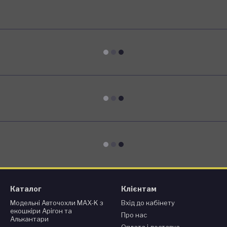
Каталог
Клієнтам
Модельні Авточохли MAX-K з
Вхід до кабінету
екошкіри Арігон та
Про нас
Алькантари