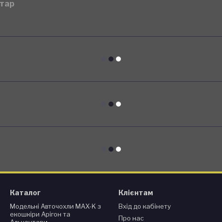
нтар
Каталог
Клієнтам
Модельні Авточохли MAX-K з
Вхід до кабінету
екошкіри Арігон та
Про нас