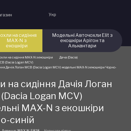
Укр
агазин
охли на сидіння
Модельні Авточохли Elit з
MAX-N з
екошкіри Арігон та
екошкіри
Алькантари
охли на сидіння MAX-N з екошкіри
Дача (Dacia)
СВ (Dacia Logan MCV)
ння Дачія Логан МСВ (Dacia Logan MCV) модельні MAX-N з екошкіри Чорно-
и на сидіння Дачія Логан
(Dacia Logan MCV)
льні MAX-N з екошкіри
о-синій
Артикул: MAX-N-5818
Написати відгук