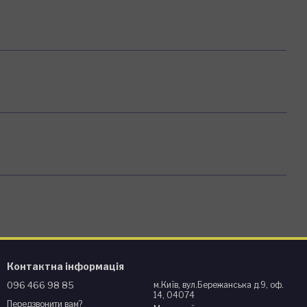
Контактна інформація
096 466 98 85
м.Київ, вул.Бережанська д.9, оф.
14, 04074
Передзвонити вам?