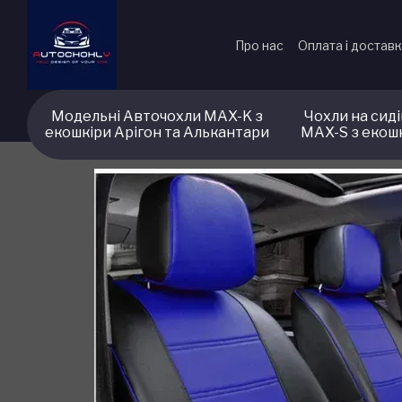
Перейти до основного контенту
Про нас
Оплата і достав
Модельні Авточохли MAX-K з
Чохли на сид
екошкіри Арігон та Алькантари
MAX-S з екош