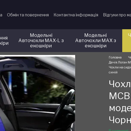
ка
Обмін та повернення
Контактна інформація
Відгуки про м
Модельні
Модельні
Ч
іння
Авточохли MAX-L з
Авточохли MAX з
кіри
екошкіри
екошкіри
Головна
Ч
Дачія Логан М
Чохли на сиді
синій
Чохл
МСВ 
моде
Чорн
В наявності