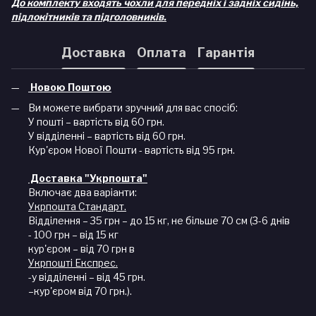
До комплекту входять чохли для передніх і задніх сидінь,
підлокітників та підголовників.
Доставка
Оплата
Гарантія
Новою Поштою
Ви можете вибрати зручний для вас спосіб:
У пошті – вартість від 60 грн.
У відділенні – вартість від 60 грн.
Кур'єром Нової Пошти - вартість від 95 грн.
Доставка "Укрпошта"
Включає два варіанти:
Укрпошта Стандарт.
Відділення – 35 грн – до 15 кг, не більше 70 см (3-6 днів
- 100 грн – від 15 кг
кур'єром – від 70 грн в
Укрпошті Експрес.
-у відділенні – від 45 грн.
–кур'єром від 70 грн.).