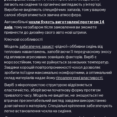
лягають на сидіння та органічно виглядають у інтер'єрі.
Вироби не виділяють специфічних запахів, тож у вашому
салоні зберігатиметься звична атмосфера.
Автомобільні
чохли будуть виготовлені протягом 14
днів
, тому незабаром після замовлення ви зможете
привнести до дизайну свого авто нові штрихи.
Ключові особливості
Модель
забезпечує захист
«рідної» оббивки сидінь від
теплових навантажень, запобігаючи її передчасному зносу
під впливом агресивних зовнішніх факторів. Виріб є
морозостійким, тому не руйнується за низьких температур.
Завдяки хорошій повітропроникності чохол дозволяє
зробити поїздки максимально комфортними, а оптимальний
склад матеріалів надає йому
гіпоалергенні властивості.
Виріб з мікропористою структурою відрізняється
еластичністю, зберігаючи початкову форму протягом
тривалого часу. Модель не вицвітає, не зношується і не
втрачає презентабельний вигляд завдяки використанню
довговічного матеріалу. Спеціальні кріплення забезпечують
легке встановлення чохла на сидіння.