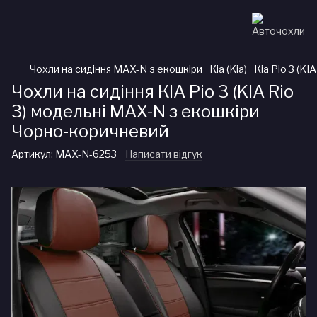
Чохли на сидіння MAX-N з екошкіри
Кіа (Kia)
Кіа Ріо 3 (KIA
Чохли на сидіння КІА Ріо 3 (KIA Rio
3) модельні MAX-N з екошкіри
Чорно-коричневий
Артикул:
MAX-N-6253
Написати відгук