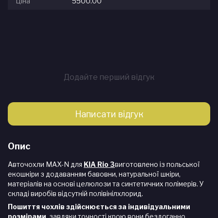
Ціна
5500.00
Додайте перший відгук
Написати відгук
Опис
Авточохли MAX-N для
KIA Rio 3
виготовлено із польської
екошкіри з додаванням бавовни, натуральної шкіри,
матеріалів на основі целюлози та синтетичних полімерів. У
складі виробів відсутній полівінілхлорид.
Пошиття чохлів здійснюється за індивідуальними
розмірами
, завдяки точності крою вони бездоганно