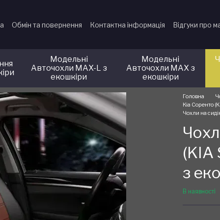
ка
Обмін та повернення
Контактна інформація
Відгуки про м
Модельні
Модельні
Ч
іння
Авточохли MAX-L з
Авточохли MAX з
кіри
екошкіри
екошкіри
Головна
Ч
Кіа Соренто (K
Чохли на сиді
Чохл
(KIA
з ек
В наявності