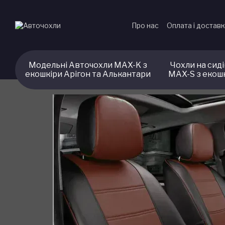
Перейти до основного контенту
Про нас
Оплата і достав
Модельні Авточохли MAX-K з
Чохли на сид
екошкіри Арігон та Алькантари
MAX-S з екош