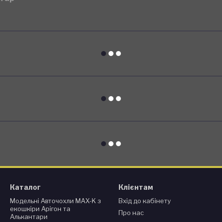
Каталог
Клієнтам
Модельні Авточохли MAX-K з
Вхід до кабінету
екошкіри Арігон та
Про нас
Алькантари