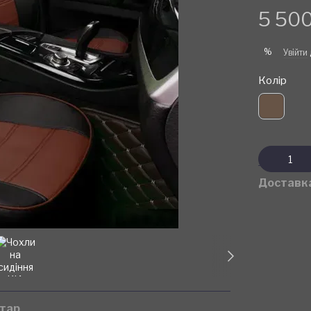
5 500
%
Увійти
Колір
Доставк
нтар