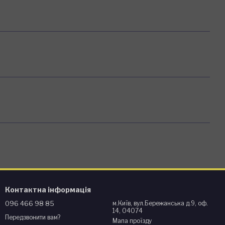
Контактна інформація
096 466 98 85
м.Київ, вул.Бережанська д.9, оф.
14, 04074
Передзвонити вам?
Мапа проїзду