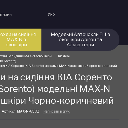
Укр
агазин
охли на сидіння
Модельні Авточохли Elit з
MAX-N з
екошкіри Арігон та
екошкіри
Алькантари
охли на сидіння MAX-N з екошкіри
Кіа (Kia)
IA Sorento)
ння КІА Соренто (KIA Sorento) модельні MAX-N з екошкіри Чорно-коричневий
и на сидіння КІА Соренто
 Sorento) модельні MAX-N
ошкіри Чорно-коричневий
Артикул: MAX-N-6502
Написати відгук