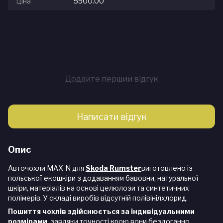
Ціна
5500.00
Додайте перший відгук
Написати відгук
Опис
Авточохли MAX-N для
Skoda Rumster
виготовлено із
польської екошкіри з додаванням бавовни, натуральної
шкіри, матеріалів на основі целюлози та синтетичних
полімерів. У складі виробів відсутній полівінілхлорид.
Пошиття чохлів здійснюється за індивідуальними
розмірами
, завдяки точності крою вони бездоганно