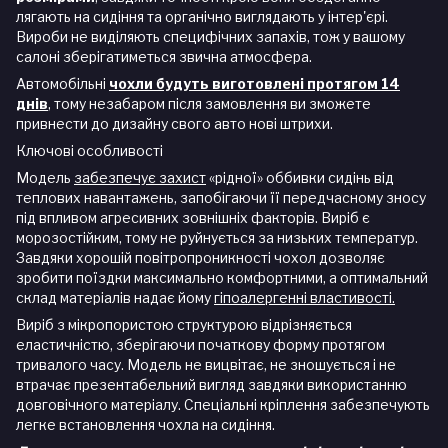
лягають на сидіння та органічно виглядають у інтер'єрі.
Вироби не виділяють специфічних запахів, тож у вашому
салоні зберігатиметься звична атмосфера.
Автомобільні
чохли будуть виготовлені протягом 14
днів
, тому незабаром після замовлення ви зможете
привнести до дизайну свого авто нові штрихи.
Ключові особливості
Модель
забезпечує захист
«рідної» оббивки сидінь від
теплових навантажень, запобігаючи її передчасному зносу
під впливом агресивних зовнішніх факторів. Виріб є
морозостійким, тому не руйнується за низьких температур.
Завдяки хорошій повітропроникності чохол дозволяє
зробити поїздки максимально комфортними, а оптимальний
склад матеріалів надає йому
гіпоалергенні властивості.
Виріб з мікропористою структурою відрізняється
еластичністю, зберігаючи початкову форму протягом
тривалого часу. Модель не вицвітає, не зношується і не
втрачає презентабельний вигляд завдяки використанню
довговічного матеріалу. Спеціальні кріплення забезпечують
легке встановлення чохла на сидіння.