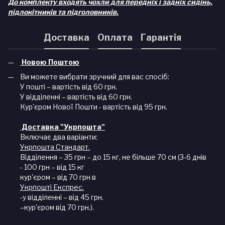
До комплекту входять чохли для передніх і задніх сидінь,
підлокітників та підголовників.
Доставка
Оплата
Гарантія
Новою Поштою
Ви можете вибрати зручний для вас спосіб:
У пошті – вартість від 60 грн.
У відділенні – вартість від 60 грн.
Кур'єром Нової Пошти - вартість від 95 грн.
Доставка "Укрпошта"
Включає два варіанти:
Укрпошта Стандарт.
Відділення – 35 грн – до 15 кг, не більше 70 см (3-6 днів
- 100 грн – від 15 кг
кур'єром – від 70 грн в
Укрпошті Експрес.
-у відділенні – від 45 грн.
–кур'єром від 70 грн.).