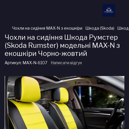
Чохли на сидіння MAX-N з екошкіри
Шкода (Skoda)
Шкода
Чохли на сидіння Шкода Румстер
(Skoda Rumster) модельні MAX-N з
екошкіри Чорно-жовтий
Артикул:
MAX-N-6107
Написати відгук