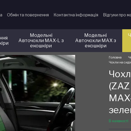
ка
Обмін та повернення
Контактна інформація
Відгуки про м
Модельні
Модельні
Ч
іння
Авточохли MAX-L з
Авточохли MAX з
кіри
екошкіри
екошкіри
Головна
Ч
Чохли на сиді
Чохл
(ZAZ 
MAX-
зеле
В наявності