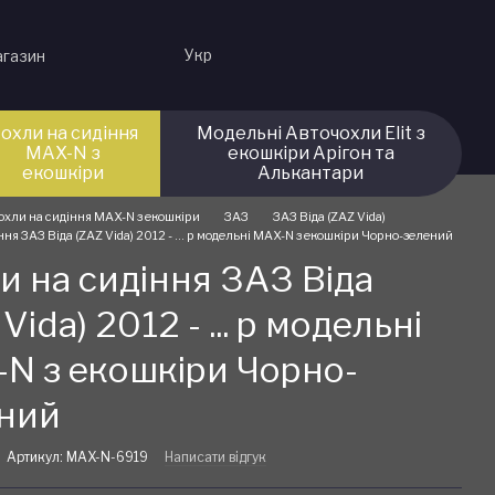
Укр
агазин
охли на сидіння
Модельні Авточохли Elit з
MAX-N з
екошкіри Арігон та
екошкіри
Алькантари
охли на сидіння MAX-N з екошкіри
ЗАЗ
ЗАЗ Віда (ZAZ Vida)
ння ЗАЗ Віда (ZAZ Vida) 2012 - ... р модельні MAX-N з екошкіри Чорно-зелений
и на сидіння ЗАЗ Віда
Vida) 2012 - ... р модельні
N з екошкіри Чорно-
ний
Артикул: MAX-N-6919
Написати відгук