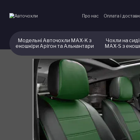
Перейти до основного контенту
Про нас
Оплата і достав
Модельні Авточохли MAX-K з
Чохли на сид
екошкіри Арігон та Алькантари
MAX-S з екош