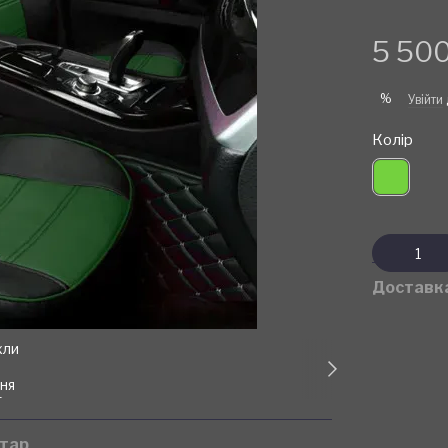
5 500
%
Увійти
Колір
Доставк
нтар