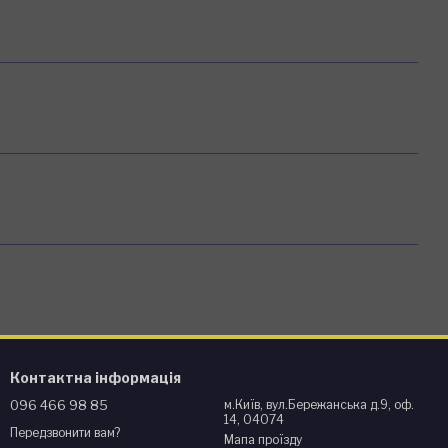
Контактна інформація
096 466 98 85
м.Київ, вул.Бережанська д.9, оф.
14, 04074
Передзвонити вам?
Мапа проїзду