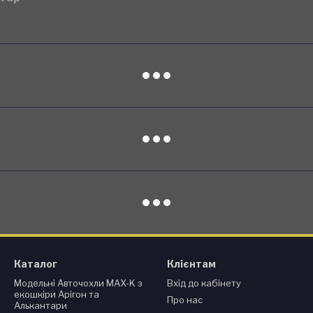
Каталог
Клієнтам
Модельні Авточохли MAX-K з
Вхід до кабінету
екошкіри Арігон та
Про нас
Алькантари